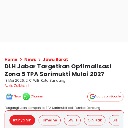
Home
News
Jawa Barat
DLH Jabar Targetkan Optimalisasi
Zona 5 TPA Sarimukti Mulai 2027
13 Mei 2026, 21:01 WIB
Kota Bandung
Azzis Zulkhairil
News
Channel
Add Us on Google
Pengangkutan sampah ke TPA Sarimukti. dok Pemkot Bandung
Intinya Sih
Timeline
5W1H
Gini Kak
Sisi Posit