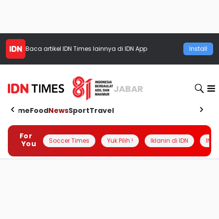
Baca artikel
IDN Times
lainnya di IDN App
Install
JABAR
Home
Food
News
Sport
Travel
For
Soccer Times
Yuk Pilih !
Iklanin di IDN
INSI
You