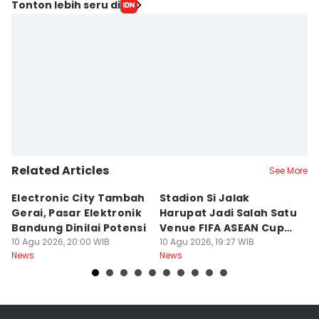
Tonton lebih seru di
Related Articles
See More
Electronic City Tambah
Stadion Si Jalak
S
Gerai, Pasar Elektronik
Harupat Jadi Salah Satu
W
Bandung Dinilai Potensi
Venue FIFA ASEAN Cup
T
10 Agu 2026, 20:00 WIB
2026
10 Agu 2026, 19:27 WIB
10
News
News
Ne