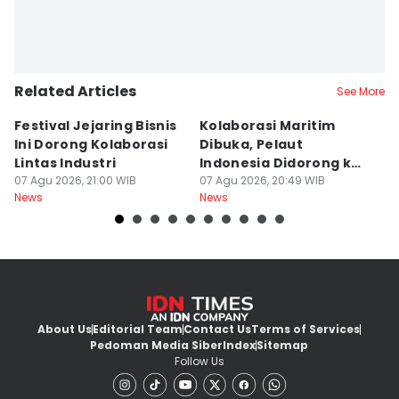
Related Articles
See More
Festival Jejaring Bisnis
Kolaborasi Maritim
M
Ini Dorong Kolaborasi
Dibuka, Pelaut
D
Lintas Industri
Indonesia Didorong ke
J
07 Agu 2026, 21:00 WIB
Pasar Global
07 Agu 2026, 20:49 WIB
07
News
News
Ne
About Us
Editorial Team
Contact Us
Terms of Services
Pedoman Media Siber
Index
Sitemap
Follow Us