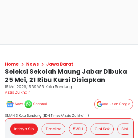
Home
News
Jawa Barat
Seleksi Sekolah Maung Jabar Dibuka
25 Mei, 21 Ribu Kursi Disiapkan
18 Mei 2026, 15:39 WIB
Kota Bandung
Azzis Zulkhairil
News
Channel
Add Us on Google
SMAN 3 Kota Bandung (IDN Times/Azzis Zulkhairil)
Intinya Sih
Timeline
5W1H
Gini Kak
Sisi Posit