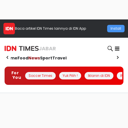
Baca artikel
IDN Times
lainnya di IDN App
Install
JABAR
Home
Food
News
Sport
Travel
For
Soccer Times
Yuk Pilih !
Iklanin di IDN
INSI
You