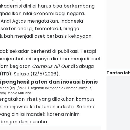
ademisi dinilai harus bisa berkembang
hasilkan nilai ekonomi bagi negara.
Andi Agtas mengatakan, Indonesia
 sektor energi, biomolekul, hingga
iubah menjadi aset berbasis kekayaan
tidak sekadar berhenti di publikasi. Tetapi
menjembatani supaya dia bisa menjadi aset
alam kegiatan
Campus All Out
di Sabuga
Tonton leb
(ITB), Selasa (12/5/2026).
 penghasil paten dan inovasi bisnis
 Selasa (12/5/2026). Kegiatan ini mengajak elemen kampus
mes/Debbie Sutrisno
ngatakan, riset yang dilakukan kampus
uk menjawab kebutuhan industri. Selama
n yang dinilai mandek karena minim
 dengan dunia usaha.