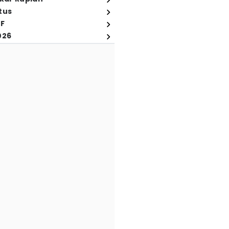
tus
FF
026