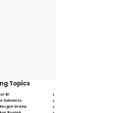
ng Topics
ur BI
o Subianto
ergizi Gratis
ukar Rupiah