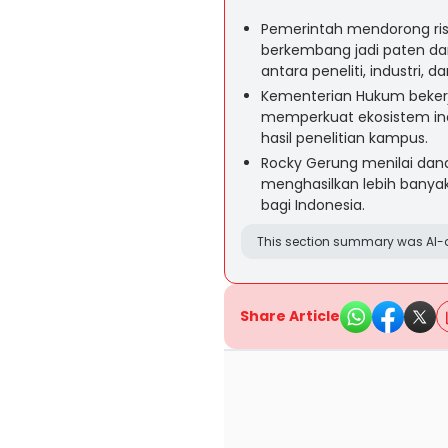
Pemerintah mendorong riset
berkembang jadi paten dan
antara peneliti, industri, d
Kementerian Hukum bekerj
memperkuat ekosistem inov
hasil penelitian kampus.
Rocky Gerung menilai dana
menghasilkan lebih banya
bagi Indonesia.
This section summary was AI-a
Share Article