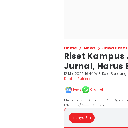
Home
News
Jawa Barat
Riset Kampus 
Jurnal, Harus 
12 Mei 2026, 16:44 WIB
Kota Bandung
Debbie Sutrisno
News
Channel
Menteri Hukum Supratman Andi Agtas me
IDN Times/Debbie Sutrisno
Intinya Sih