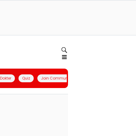
l Dokter
Quiz
Join Community