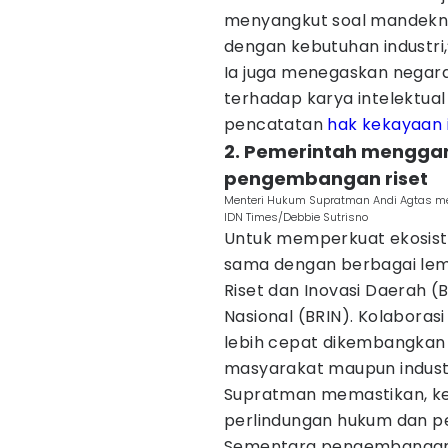
menyangkut soal mandeknya
dengan kebutuhan industri,”
Ia juga menegaskan negar
terhadap karya intelektua
pencatatan
hak kekayaan i
2. Pemerintah mengga
pengembangan riset
Menteri Hukum Supratman Andi Agtas me
IDN Times/Debbie Sutrisno
Untuk memperkuat ekosi
sama dengan berbagai lem
Riset dan Inovasi Daerah (
Nasional (BRIN). Kolaborasi 
lebih cepat dikembangkan 
masyarakat maupun industr
Supratman memastikan, k
perlindungan hukum dan pe
Sementara pengembangan 