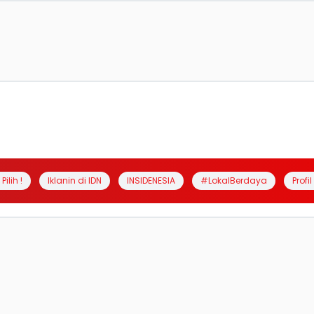
Pilih !
Iklanin di IDN
INSIDENESIA
#LokalBerdaya
Profi