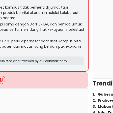
 kampus tidak berhenti di jurnal, tapi
 produk bernilai ekonomi melalui kolaborasi
an negara.
a sama dengan BRIN, BRIDA, dan pemda untuk
asi serta melindungi hak kekayaan intelektual
 LPDP perlu diperbesar agar riset kampus bisa
k paten dan inovasi yang berdampak ekonomi
ssisted and reviewed by our editorial team.
Trendi
1
.
Gubern
2
.
Prabow
3
.
Makan B
4
.
Nilai T