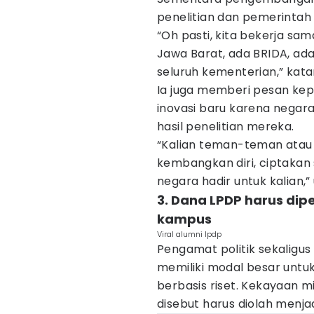
penelitian dan pemerintah
“Oh pasti, kita bekerja s
Jawa Barat, ada BRIDA, ad
seluruh kementerian,” kata
Ia juga memberi pesan ke
inovasi baru karena nega
hasil penelitian mereka.
“Kalian teman-teman atau a
kembangkan diri, ciptakan
negara hadir untuk kalian,” 
3. Dana LPDP harus dip
kampus
Viral alumni lpdp
Pengamat politik sekaligus
memiliki modal besar untu
berbasis riset. Kekayaan 
disebut harus diolah menjad