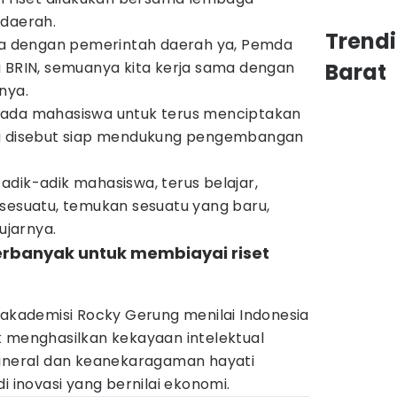
 daerah.
Trend
ama dengan pemerintah daerah ya, Pemda
a BRIN, semuanya kita kerja sama dengan
Barat
nya.
pada mahasiswa untuk terus menciptakan
ra disebut siap mendukung pengembangan
dik-adik mahasiswa, terus belajar,
 sesuatu, temukan sesuatu yang baru,
ujarnya.
erbanyak untuk membiayai riset
 akademisi Rocky Gerung menilai Indonesia
k menghasilkan kekayaan intelektual
mineral dan keanekaragaman hayati
i inovasi yang bernilai ekonomi.