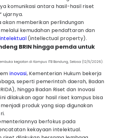
 komunikasi antara hasil-hasil riset
 ujarnya.
a akan memberikan perlindungan
l melalui kemudahan pendaftaran dan
ntelektual
(intellectual property).
ndeng BRIN hingga pemda untuk
mbuka kegiatan di Kampus ITB Bandung, Selasa (12/5/2026).
stem
inovasi
, Kementerian Hukum bekerja
baga, seperti pemerintah daerah, Badan
BRIDA), hingga Badan Riset dan Inovasi
ini dilakukan agar hasil riset kampus bisa
menjadi produk yang siap digunakan
i.
ementeriannya berfokus pada
ncatatan kekayaan intelektual.
riset dilakukan bersama lembaga