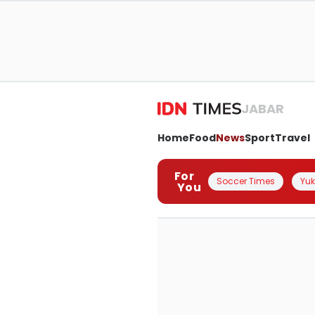
JABAR
Home
Food
News
Sport
Travel
For
Soccer Times
Yuk 
You