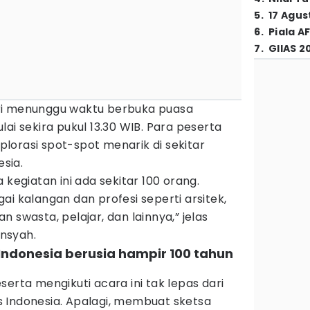
5
.
17 Agus
6
.
Piala A
7
.
GIIAS 2
ri menunggu waktu berbuka puasa
ai sekira pukul 13.30 WIB. Para peserta
lorasi spot-spot menarik di sekitar
sia.
 kegiatan ini ada sekitar 100 orang.
ai kalangan dan profesi seperti arsitek,
 swasta, pelajar, dan lainnya,” jelas
nsyah.
Indonesia berusia hampir 100 tahun
erta mengikuti acara ini tak lepas dari
Indonesia. Apalagi, membuat sketsa