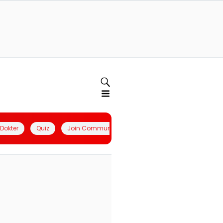
l Dokter
Quiz
Join Community