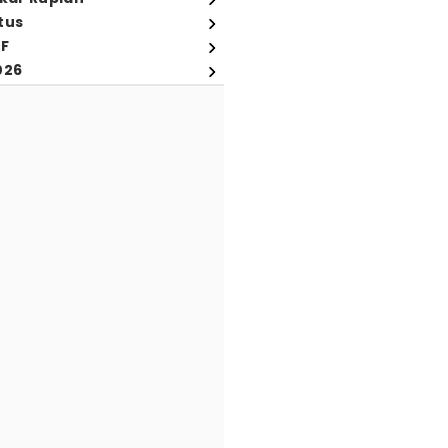
tus
FF
026