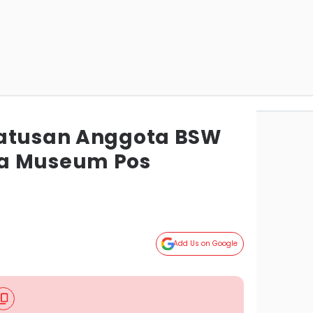
Ratusan Anggota BSW
a Museum Pos
g
Add Us on Google