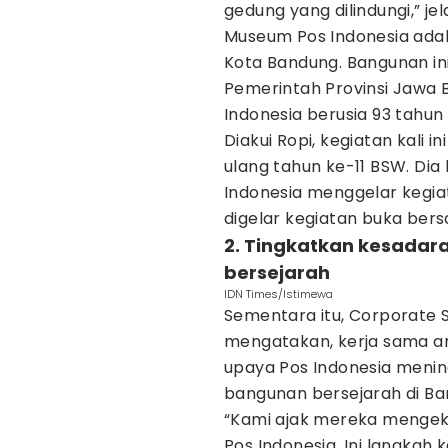
gedung yang dilindungi,” jela
Museum Pos Indonesia ada
Kota Bandung. Bangunan in
Pemerintah Provinsi Jawa
Indonesia berusia 93 tahun
Diakui Ropi, kegiatan kali 
ulang tahun ke-11 BSW. Dia
Indonesia menggelar kegiat
digelar kegiatan buka bers
2. Tingkatkan kesada
bersejarah
IDN Times/Istimewa
Sementara itu, Corporate S
mengatakan, kerja sama an
upaya Pos Indonesia meni
bangunan bersejarah di Ba
“Kami ajak mereka mengeks
Pos Indonesia. Ini langkah