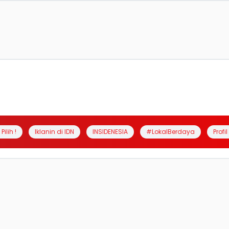
Pilih !
Iklanin di IDN
INSIDENESIA
#LokalBerdaya
Profi