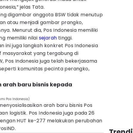
nesia,” jelas Tata.
 yang digambar anggota BSW tidak menutup
an atau menjadi gambar prangko,
innya. Menurut dia, Pos Indonesia memiliki
g memiliki nilai
sejarah
tinggi.
 ini juga langkah konkret Pos Indonesia
f masyarakat yang tergabung di
W, Pos Indonesia juga telah bekerjasama
seperti komunitas pecinta perangko,
.
n arah baru bisnis kepada
esmi Pos Indonesia)
menyosialisasikan arah baru bisnis Pos
an logistik. Pos Indonesia juga pada 26
dengan HUT ke-277 melakukan perubahan
PosIND.
Trend