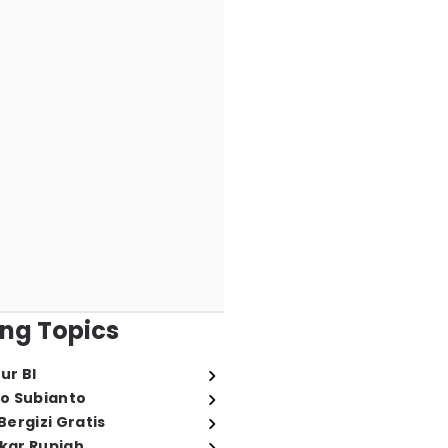
ng Topics
ur BI
o Subianto
ergizi Gratis
ukar Rupiah