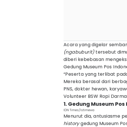
Acara yang digelar semba
(ngabuburit)
tersebut dimul
diberi kebebasan mengeksp
Gedung Museum Pos Indone
“Peserta yang terlibat pada
Mereka berasal dari berbag
PNS, dokter hewan, karyawan
Volunteer BSW Ropi Darma
1. Gedung Museum Pos 
IDN Times/Istimewa
Menurut dia, antusiasme pes
history
gedung Museum Pos 