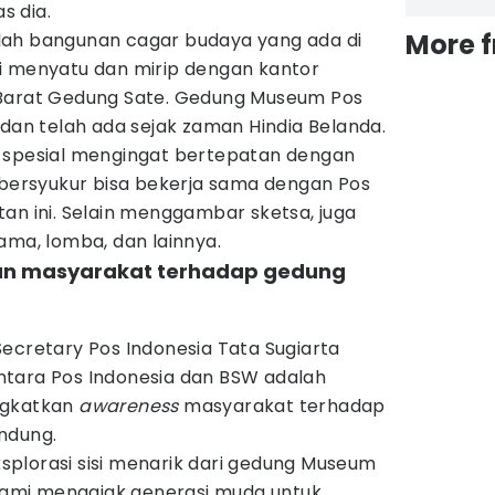
s dia.
More 
lah bangunan cagar budaya yang ada di
i menyatu dan mirip dengan kantor
 Barat Gedung Sate. Gedung Museum Pos
 dan telah ada sejak zaman Hindia Belanda.
ini spesial mengingat bertepatan dengan
 bersyukur bisa bekerja sama dengan Pos
an ini. Selain menggambar sketsa, juga
ama, lomba, dan lainnya.
ran masyarakat terhadap gedung
ecretary Pos Indonesia Tata Sugiarta
tara Pos Indonesia dan BSW adalah
ngkatkan
awareness
masyarakat terhadap
ndung.
plorasi sisi menarik dari gedung Museum
 kami mengajak generasi muda untuk