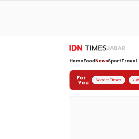
JABAR
Home
Food
News
Sport
Travel
For
Soccer Times
Yuk 
You