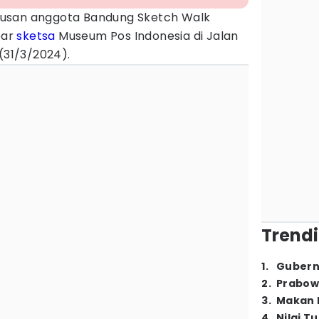
usan anggota Bandung Sketch Walk
bar
sketsa
Museum Pos Indonesia di Jalan
u(31/3/2024).
Trendi
1
.
Gubern
2
.
Prabow
3
.
Makan B
4
.
Nilai T