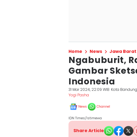
Home
News
Jawa Barat
Ngabuburit, 
Gambar Skets
Indonesia
31 Mar 2024, 22:09 WIB
Kota Bandun
Yogi Pasha
News
Channel
IDN Times/Istimewa
Share Article