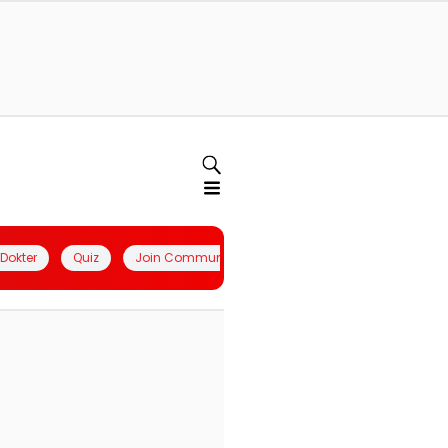
l Dokter
Quiz
Join Community