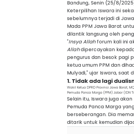
Bandung, Senin (25/8/2025
Keterpilihan Iswara ini se
sebelumnya terjadi di Jaw
Mada PPM Jawa Barat untuk
dilantik langsung oleh peng
"
Insya Allah
forum kali ini 
Allah
dipercayakan kepada
pengurus dan besok pagi pu
ketua umum PPM dan dihadi
Mulyadi," ujar Iswara, saat 
1. Tidak ada lagi dual
Wakil Ketua DPRD Provinsi Jawa Barat, M
Pemuda Panca Marga (PPM) Jabar (IDN Ti
Selain itu, Iswara juga a
Pemuda Panca Marga yang
berseberangan. Dia memast
ditarik untuk kemudian dija