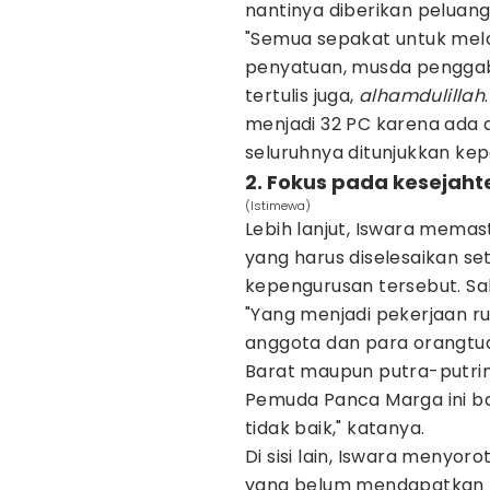
nantinya diberikan peluang
"Semua sepakat untuk mela
penyatuan, musda pengga
tertulis juga,
alhamdulillah
menjadi 32 PC karena ada d
seluruhnya ditunjukkan kep
2. Fokus pada kesejah
(Istimewa)
Lebih lanjut, Iswara mema
yang harus diselesaikan se
kepengurusan tersebut. Sa
"Yang menjadi pekerjaan r
anggota dan para orangtua
Barat maupun putra-putri
Pemuda Panca Marga ini ba
tidak baik," katanya.
Di sisi lain, Iswara menyo
yang belum mendapatkan p