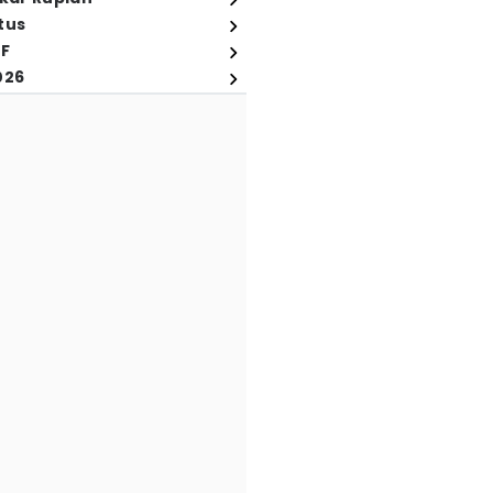
tus
FF
026