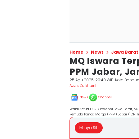
Home
News
Jawa Barat
MQ Iswara Ter
PPM Jabar, Ja
25 Agu 2025, 20:40 WIB
Kota Bandu
Azzis Zulkhairil
News
Channel
Wakil Ketua DPRD Provinsi Jawa Barat, M
Pemuda Panca Marga (PPM) Jabar (IDN Ti
Intinya Sih