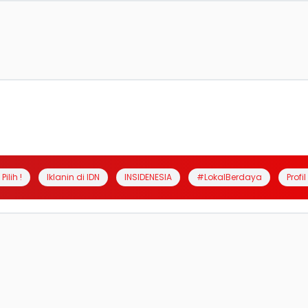
Pilih !
Iklanin di IDN
INSIDENESIA
#LokalBerdaya
Profi