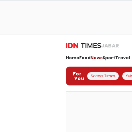
JABAR
Home
Food
News
Sport
Travel
For
Soccer Times
Yuk 
You