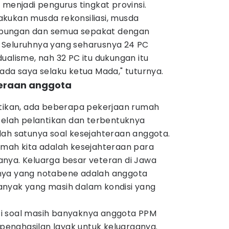
 menjadi pengurus tingkat provinsi.
kukan musda rekonsiliasi, musda
bungan dan semua sepakat dengan
. Seluruhnya yang seharusnya 24 PC
ualisme, nah 32 PC itu dukungan itu
ada saya selaku ketua Mada," tuturnya.
teraan anggota
stikan, ada beberapa pekerjaan rumah
telah pelantikan dan terbentuknya
lah satunya soal kesejahteraan anggota.
umah kita adalah kesejahteraan para
nya. Keluarga besar veteran di Jawa
nya yang notabene adalah anggota
nyak yang masih dalam kondisi yang
roti soal masih banyaknya anggota PPM
enghasilan layak untuk keluarganya.