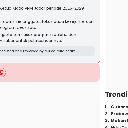
i Ketua Mada PPM Jabar periode 2025-2029
 dualisme anggota, fokus pada kesejahteraan
 program beasiswa.
ggota termasuk program rutilahu dan
v Jabar untuk pelaksanaannya.
ssisted and reviewed by our editorial team.
Trendi
1
.
Gubern
2
.
Prabow
3
.
Makan B
4
.
Nilai T