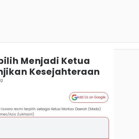
pilih Menjadi Ketua
njikan Kesejahteraan
ng
Add Us on Google
Q Iswara resmi terpilih sebagai Ketua Markas Daerah (Mada)
mes/Azis Zulkhairil)