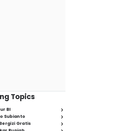
ng Topics
ur BI
o Subianto
ergizi Gratis
ukar Rupiah