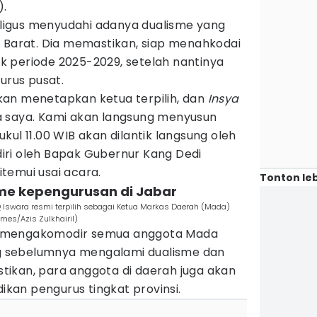
).
kaligus menyudahi adanya dualisme yang
a Barat. Dia memastikan, siap menahkodai
 periode 2025-2029, setelah nantinya
urus pusat.
akan menetapkan ketua terpilih, dan
Insya
 saya. Kami akan langsung menyusun
kul 11.00 WIB akan dilantik langsung oleh
ri oleh Bapak Gubernur Kang Dedi
ditemui usai acara.
Tonton leb
isme kepengurusan di Jabar
Q Iswara resmi terpilih sebagai Ketua Markas Daerah (Mada)
mes/Azis Zulkhairil)
kan mengakomodir semua anggota Mada
 sebelumnya mengalami dualisme dan
ikan, para anggota di daerah juga akan
dikan pengurus tingkat provinsi.