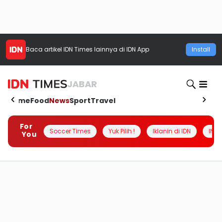
Baca artikel
IDN Times
lainnya di IDN App
Install
JABAR
Home
Food
News
Sport
Travel
For
Soccer Times
Yuk Pilih !
Iklanin di IDN
INSI
You