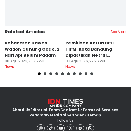
Related Articles
See More
Kebakaran Kawah
Pemilihan Ketua BPC
T
Wadon Gunung Gede, 2
HIPMI Kota Bandung
J
Hari Api Belum Padam
Dipastikan Netral
S
08 Agu 2026, 23:25 WIB
Tanpa Tekanan
08 Agu 2026, 22:26 WIB
M
08
News
News
Ne
About Us
Editorial Team
Contact Us
Terms of Services
Pedoman Media Siber
Index
Sitemap
Follow Us