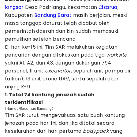
longsor
Desa Pasirlangu, Kecamatan
Cisarua
,
Kabupaten
Bandung Barat
masih berjalan, meski
masa tanggap darurat telah dicabut oleh
pemerintah daerah dan kini sudah memasuki
pemulihan setelah bencana.
Di hari ke-15 ini, Tim SAR melakukan kegiatan
pencarian dengan difokuskan pada tiga
worksite
yakni A1, A2, dan A3, dengan dukungan 794
personel, 11 unit
excavator
, sepuluh unit pompa air
(alkon), 13 unit drone UAV, serta sepuluh ekor
anjing K-9.
1. Total 74 kantung jenazah sudah
teridentifikasi
(Humas/Basarnas Bandung)
Tim SAR turut mengevakuasi satu buah kantung
jenazah pada hari ini, dan jika ditotal secara
keseluruhan dari hari pertama
bodypack
yang