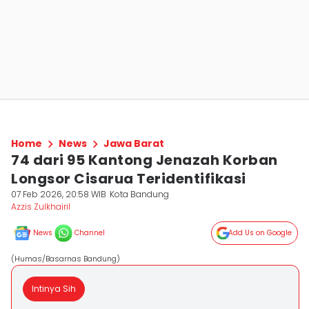
Home
News
Jawa Barat
74 dari 95 Kantong Jenazah Korban
Longsor Cisarua Teridentifikasi
07 Feb 2026, 20:58 WIB
Kota Bandung
Azzis Zulkhairil
News
Channel
Add Us on Google
(Humas/Basarnas Bandung)
Intinya Sih