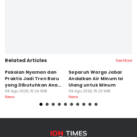
Related Articles
See More
Pakaian Nyaman dan
Separuh Warga Jabar
L
Praktis Jadi Tren Baru
Andalkan Air Minum Isi
C
yang Dibutuhkan Anak
Ulang untuk Minum
J
Muda
09 Agu 2026, 15:24 WIB
09 Agu 2026, 15:23 WIB
L
09
News
News
Ne