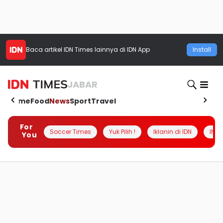
Baca artikel
IDN Times
lainnya di IDN App
Install
JABAR
Home
Food
News
Sport
Travel
For
Soccer Times
Yuk Pilih !
Iklanin di IDN
INSI
You