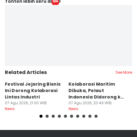
Tonton lebih seru di
Related Articles
See More
Festival Jejaring Bisnis
Kolaborasi Maritim
M
Ini Dorong Kolaborasi
Dibuka, Pelaut
D
Lintas Industri
Indonesia Didorong ke
J
07 Agu 2026, 21:00 WIB
Pasar Global
07 Agu 2026, 20:49 WIB
07
News
News
Ne