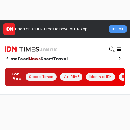
Baca artikel
IDN Times
lainnya di IDN App
Install
JABAR
Home
Food
News
Sport
Travel
For
Soccer Times
Yuk Pilih !
Iklanin di IDN
INSI
You