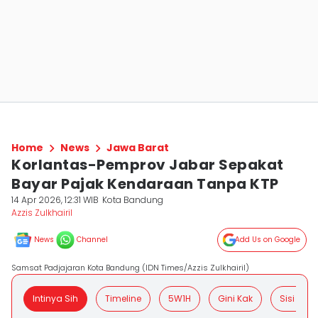
Home
News
Jawa Barat
Korlantas-Pemprov Jabar Sepakat
Bayar Pajak Kendaraan Tanpa KTP
14 Apr 2026, 12:31 WIB
Kota Bandung
Azzis Zulkhairil
News
Channel
Add Us on Google
Samsat Padjajaran Kota Bandung (IDN Times/Azzis Zulkhairil)
Intinya Sih
Timeline
5W1H
Gini Kak
Sisi Posit