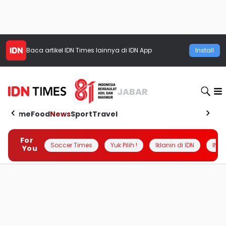
Baca artikel
IDN Times
lainnya di IDN App
Install
JABAR
Home
Food
News
Sport
Travel
For
Soccer Times
Yuk Pilih !
Iklanin di IDN
INSI
You