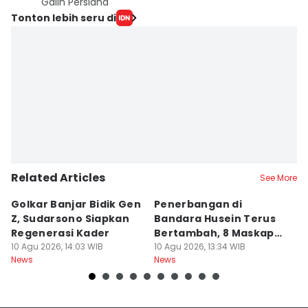
Galih Persiana
Tonton lebih seru di
Related Articles
See More
Golkar Banjar Bidik Gen
Penerbangan di
Pe
Z, Sudarsono Siapkan
Bandara Husein Terus
N
Regenerasi Kader
Bertambah, 8 Maskapai
S
10 Agu 2026, 14:03 WIB
Siap Masuk
10 Agu 2026, 13:34 WIB
10
News
News
Ne