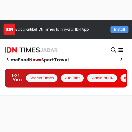
Baca artikel
IDN Times
lainnya di IDN App
Install
JABAR
Home
Food
News
Sport
Travel
For
Soccer Times
Yuk Pilih !
Iklanin di IDN
INSI
You