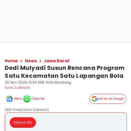
Home
News
Jawa Barat
Dedi Mulyadi Susun Rencana Program
Satu Kecamatan Satu Lapangan Bola
25 Nov 2025, 10:50 WIB
Kota Bandung
Azzis Zulkhairil
News
Channel
Add Us on Google
(IDN Times/Azzis Zulkhairil)
Intinya Sih