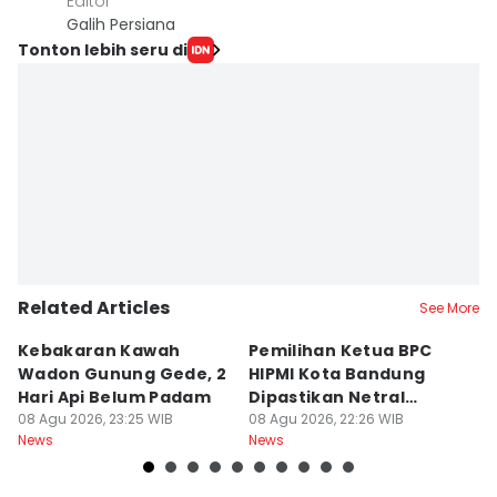
Editor
Galih Persiana
Tonton lebih seru di
Related Articles
See More
Kebakaran Kawah
Pemilihan Ketua BPC
T
Wadon Gunung Gede, 2
HIPMI Kota Bandung
J
Hari Api Belum Padam
Dipastikan Netral
S
08 Agu 2026, 23:25 WIB
Tanpa Tekanan
08 Agu 2026, 22:26 WIB
M
08
News
News
Ne