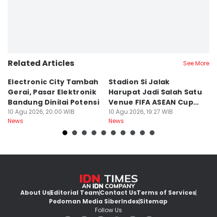
Related Articles
See More
Electronic City Tambah
Stadion Si Jalak
S
Gerai, Pasar Elektronik
Harupat Jadi Salah Satu
W
Bandung Dinilai Potensi
Venue FIFA ASEAN Cup
T
10 Agu 2026, 20:00 WIB
2026
10 Agu 2026, 19:27 WIB
10
News
News
Ne
About Us
Editorial Team
Contact Us
Terms of Services
Pedoman Media Siber
Index
Sitemap
Follow Us