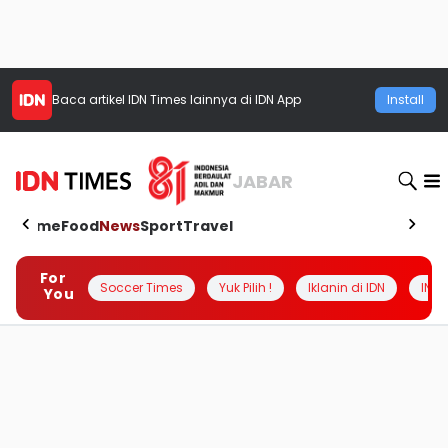
Baca artikel
IDN Times
lainnya di IDN App
Install
JABAR
Home
Food
News
Sport
Travel
For
Soccer Times
Yuk Pilih !
Iklanin di IDN
INSI
You