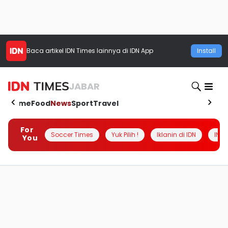
Baca artikel
IDN Times
lainnya di IDN App
Install
JABAR
Home
Food
News
Sport
Travel
For
Soccer Times
Yuk Pilih !
Iklanin di IDN
INSI
You