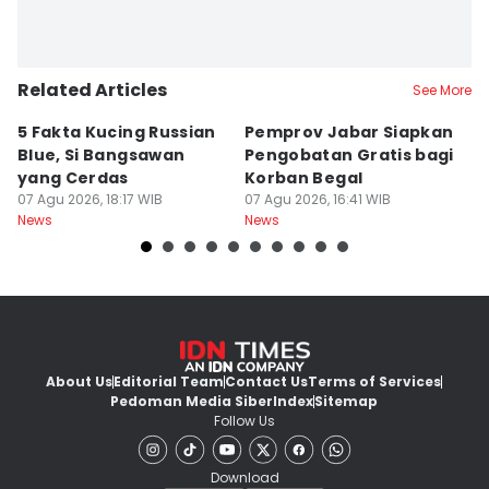
Related Articles
See More
5 Fakta Kucing Russian
Pemprov Jabar Siapkan
K
Blue, Si Bangsawan
Pengobatan Gratis bagi
S
yang Cerdas
Korban Begal
M
07 Agu 2026, 18:17 WIB
07 Agu 2026, 16:41 WIB
R
07
News
News
Ne
About Us
Editorial Team
Contact Us
Terms of Services
Pedoman Media Siber
Index
Sitemap
Follow Us
Download