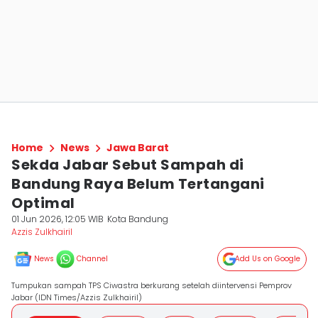
Home
News
Jawa Barat
Sekda Jabar Sebut Sampah di
Bandung Raya Belum Tertangani
Optimal
01 Jun 2026, 12:05 WIB
Kota Bandung
Azzis Zulkhairil
News
Channel
Add Us on Google
Tumpukan sampah TPS Ciwastra berkurang setelah diintervensi Pemprov
Jabar (IDN Times/Azzis Zulkhairil)