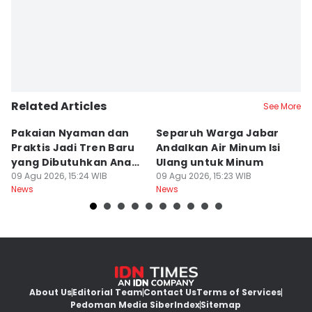
Related Articles
See More
Pakaian Nyaman dan
Separuh Warga Jabar
L
Praktis Jadi Tren Baru
Andalkan Air Minum Isi
C
yang Dibutuhkan Anak
Ulang untuk Minum
J
Muda
09 Agu 2026, 15:24 WIB
09 Agu 2026, 15:23 WIB
L
09
News
News
Ne
About Us
Editorial Team
Contact Us
Terms of Services
Pedoman Media Siber
Index
Sitemap