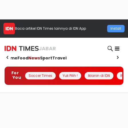
Baca artikel
IDN Times
lainnya di IDN App
Install
JABAR
Home
Food
News
Sport
Travel
For
Soccer Times
Yuk Pilih !
Iklanin di IDN
INSI
You