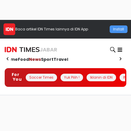
Baca artikel
IDN Times
lainnya di IDN App
Install
JABAR
Home
Food
News
Sport
Travel
For
Soccer Times
Yuk Pilih !
Iklanin di IDN
INSI
You