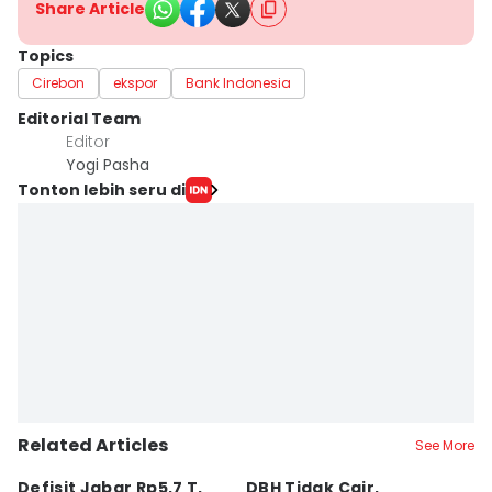
Share Article
Topics
Cirebon
ekspor
Bank Indonesia
Editorial Team
Editor
Yogi Pasha
Tonton lebih seru di
Related Articles
See More
Defisit Jabar Rp5,7 T,
DBH Tidak Cair,
L