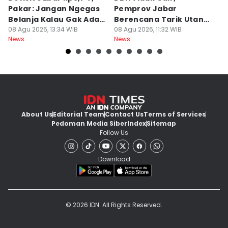
Pakar: Jangan Ngegas
Pemprov Jabar
A
Belanja Kalau Gak Ada
Berencana Tarik Utang
S
Duit
08 Agu 2026, 13:34 WIB
Rp3,4 Triliun
08 Agu 2026, 11:32 WIB
P
08
News
News
Ne
H
About Us
Editorial Team
Contact Us
Terms of Services
Pedoman Media Siber
Index
Sitemap
Follow Us
Download
© 2026 IDN. All Rights Reserved.