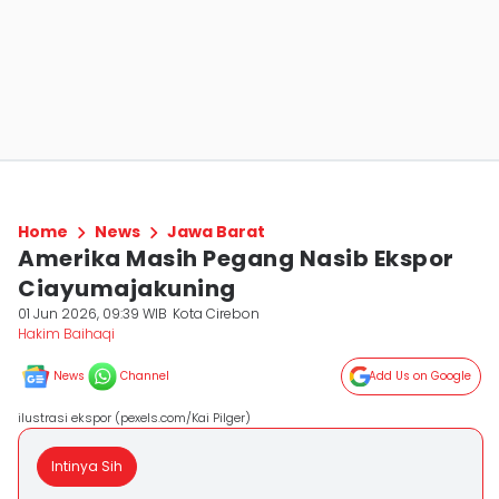
Home
News
Jawa Barat
Amerika Masih Pegang Nasib Ekspor
Ciayumajakuning
01 Jun 2026, 09:39 WIB
Kota Cirebon
Hakim Baihaqi
News
Channel
Add Us on Google
ilustrasi ekspor (pexels.com/Kai Pilger)
Intinya Sih