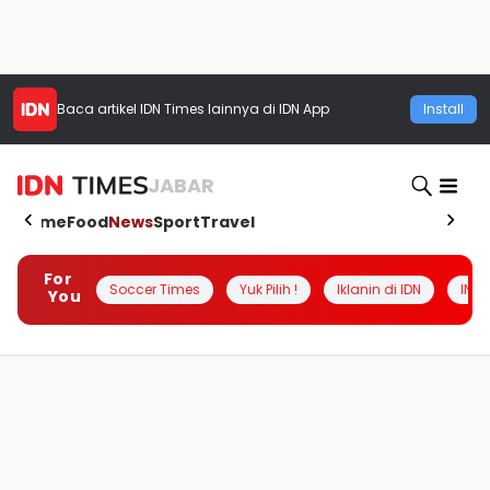
Baca artikel
IDN Times
lainnya di IDN App
Install
JABAR
Home
Food
News
Sport
Travel
For
Soccer Times
Yuk Pilih !
Iklanin di IDN
INSI
You