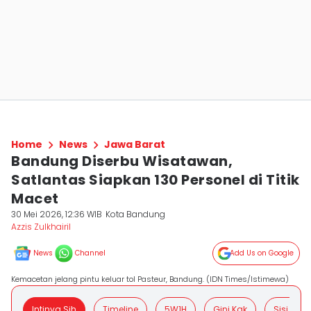
Home
News
Jawa Barat
Bandung Diserbu Wisatawan,
Satlantas Siapkan 130 Personel di Titik
Macet
30 Mei 2026, 12:36 WIB
Kota Bandung
Azzis Zulkhairil
News
Channel
Add Us on Google
Kemacetan jelang pintu keluar tol Pasteur, Bandung. (IDN Times/Istimewa)
Intinya Sih
Timeline
5W1H
Gini Kak
Sisi Posit