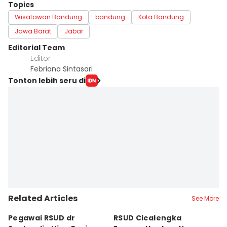
Topics
Wisatawan Bandung
bandung
Kota Bandung
Jawa Barat
Jabar
Editorial Team
Editor
Febriana Sintasari
Tonton lebih seru di
Related Articles
See More
Pegawai RSUD dr
RSUD Cicalengka
P