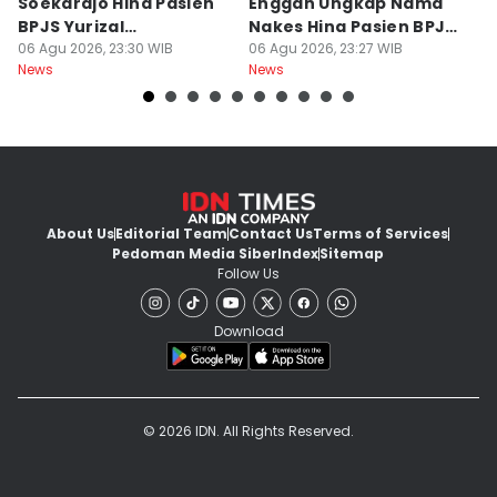
Soekardjo Hina Pasien
Enggan Ungkap Nama
M
BPJS Yurizal
Nakes Hina Pasien BPJS
D
Mengundurkan Diri
06 Agu 2026, 23:30 WIB
Yurizal
06 Agu 2026, 23:27 WIB
T
06
News
News
Ne
About Us
Editorial Team
Contact Us
Terms of Services
Pedoman Media Siber
Index
Sitemap
Follow Us
Download
© 2026 IDN. All Rights Reserved.