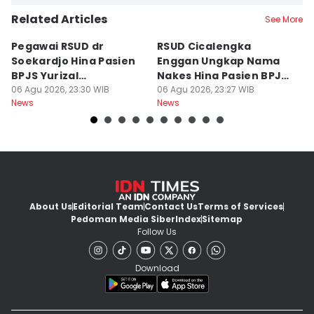
Related Articles
See More
Pegawai RSUD dr
RSUD Cicalengka
P
Soekardjo Hina Pasien
Enggan Ungkap Nama
M
BPJS Yurizal
Nakes Hina Pasien BPJS
D
Mengundurkan Diri
06 Agu 2026, 23:30 WIB
Yurizal
06 Agu 2026, 23:27 WIB
T
06
News
News
Ne
About Us
Editorial Team
Contact Us
Terms of Services
Pedoman Media Siber
Index
Sitemap
Follow Us
Download