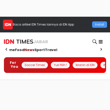
Baca artikel
IDN Times
lainnya di IDN App
Install
JABAR
Home
Food
News
Sport
Travel
For
Soccer Times
Yuk Pilih !
Iklanin di IDN
INSI
You