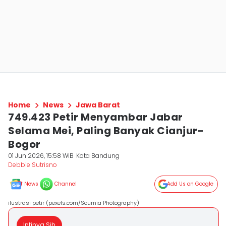
Home
News
Jawa Barat
749.423 Petir Menyambar Jabar
Selama Mei, Paling Banyak Cianjur-
Bogor
01 Jun 2026, 15:58 WIB
Kota Bandung
Debbie Sutrisno
News
Channel
Add Us on Google
ilustrasi petir (pexels.com/Soumia Photography)
Intinya Sih