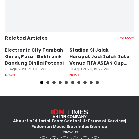
Related Articles
See More
Electronic City Tambah
Stadion Si Jalak
S
Gerai, Pasar Elektronik
Harupat Jadi Salah Satu
W
Bandung Dinilai Potensi
Venue FIFA ASEAN Cup
T
10 Agu 2026, 20:00 WIB
2026
10 Agu 2026, 19:27 WIB
10
News
News
Ne
About Us
Editorial Team
Contact Us
Terms of Services
Pedoman Media Siber
Index
Sitemap
Follow Us