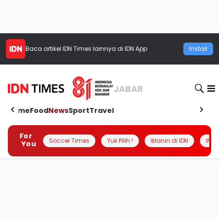
Baca artikel
IDN Times
lainnya di IDN App
Install
JABAR
Home
Food
News
Sport
Travel
For
Soccer Times
Yuk Pilih !
Iklanin di IDN
INSI
You