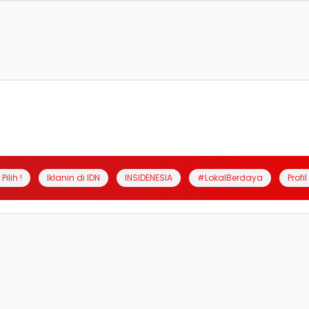
Pilih !
Iklanin di IDN
INSIDENESIA
#LokalBerdaya
Profi