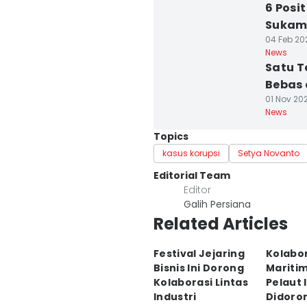
6 Posi
Sukami
04 Feb 202
News
Satu T
Bebas 
01 Nov 202
News
Topics
kasus korupsi
Setya Novanto
Editorial Team
Editor
Galih Persiana
Related Articles
Festival Jejaring
Kolabo
Bisnis Ini Dorong
Maritim
Kolaborasi Lintas
Pelaut 
Industri
Didoro