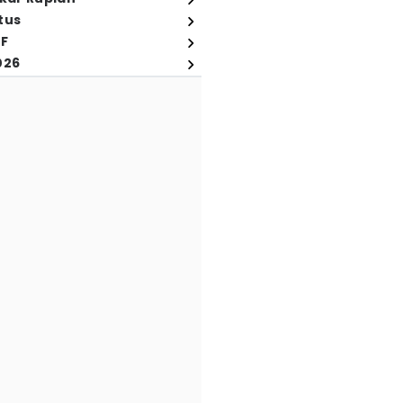
tus
FF
026