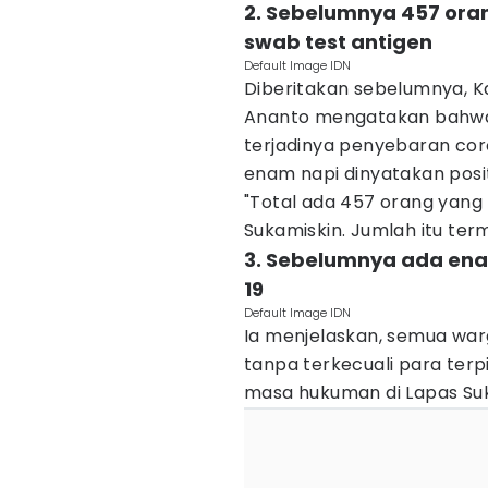
2. Sebelumnya 457 ora
swab test antigen
Default Image IDN
Diberitakan sebelumnya, K
Ananto mengatakan bahwa 
terjadinya penyebaran cor
enam napi dinyatakan posit
"Total ada 457 orang yang
Sukamiskin. Jumlah itu term
3. Sebelumnya ada ena
19
Default Image IDN
Ia menjelaskan, semua warg
tanpa terkecuali para terp
masa hukuman di Lapas Suk