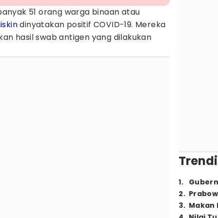
banyak 51 orang warga binaan atau
iskin
dinyatakan positif COVID-19. Mereka
kan hasil swab antigen yang dilakukan
Trendi
1
.
Gubern
2
.
Prabow
3
.
Makan B
4
.
Nilai T