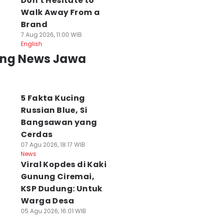
Don't Hesitate to
Walk Away From a
Brand
7 Aug 2026, 11:00 WIB
English
ing News Jawa
5 Fakta Kucing
Russian Blue, Si
Bangsawan yang
Cerdas
07 Agu 2026, 18:17 WIB
News
Viral Kopdes di Kaki
Gunung Ciremai,
emprov Jabar
KDM Siapkan
Alun-Alun
KSP Dudung: Untuk
iapkan
Knalpot Standar
Suryakencana
engobatan
Gratis bagi Motor
Gede Pangrango
Warga Desa
ratis bagi Korban
Murah yang Kena
Terbakar Gegar
05 Agu 2026, 16:01 WIB