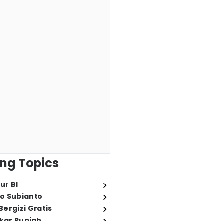
ng Topics
ur BI
o Subianto
ergizi Gratis
ukar Rupiah