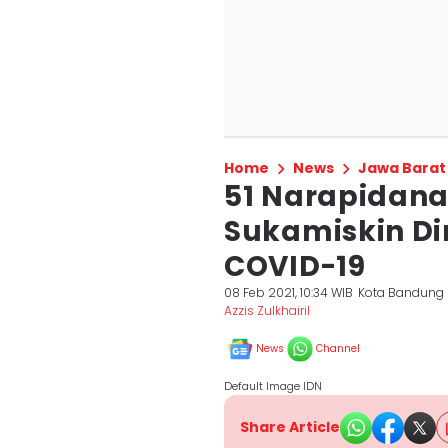
Home
News
Jawa Barat
51 Narapidana
Sukamiskin Di
COVID-19
08 Feb 2021, 10:34 WIB
Kota Bandung
Azzis Zulkhairil
News
Channel
Default Image IDN
Share Article