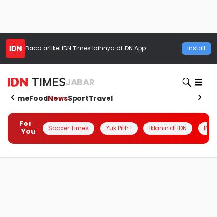
Baca artikel
IDN Times
lainnya di IDN App
Install
JABAR
Home
Food
News
Sport
Travel
For
Soccer Times
Yuk Pilih !
Iklanin di IDN
INSI
You