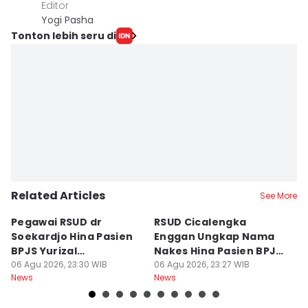
Editor
Yogi Pasha
Tonton lebih seru di
Related Articles
See More
Pegawai RSUD dr
RSUD Cicalengka
P
Soekardjo Hina Pasien
Enggan Ungkap Nama
M
BPJS Yurizal
Nakes Hina Pasien BPJS
D
Mengundurkan Diri
06 Agu 2026, 23:30 WIB
Yurizal
06 Agu 2026, 23:27 WIB
T
06
News
News
Ne