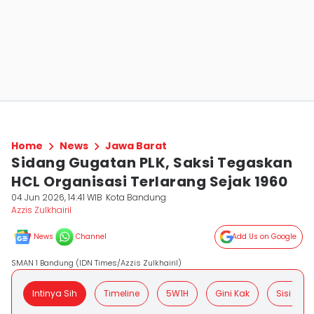
Home
News
Jawa Barat
Sidang Gugatan PLK, Saksi Tegaskan
HCL Organisasi Terlarang Sejak 1960
04 Jun 2026, 14:41 WIB
Kota Bandung
Azzis Zulkhairil
News
Channel
Add Us on Google
SMAN 1 Bandung (IDN Times/Azzis Zulkhairil)
Intinya Sih
Timeline
5W1H
Gini Kak
Sisi Posit