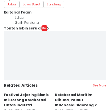
Jabar
Jawa Barat
Bandung
Editorial Team
Editor
Galih Persiana
Tonton lebih seru di
Related Articles
See More
Festival Jejaring Bisnis
Kolaborasi Maritim
M
Ini Dorong Kolaborasi
Dibuka, Pelaut
D
Lintas Industri
Indonesia Didorong ke
J
07 Agu 2026, 21:00 WIB
07 Agu 2026, 20:49 WIB
07