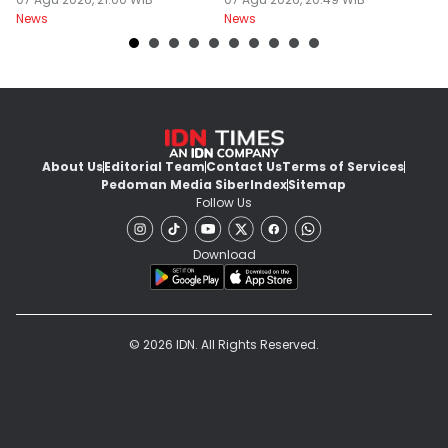
Pasar Global
News
News
Ne
About Us
Editorial Team
Contact Us
Terms of Services
Pedoman Media Siber
Index
Sitemap
Follow Us
Download
© 2026 IDN. All Rights Reserved.