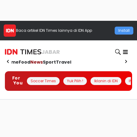
Baca artikel
IDN Times
lainnya di IDN App
Install
JABAR
Home
Food
News
Sport
Travel
For
Soccer Times
Yuk Pilih !
Iklanin di IDN
INSI
You