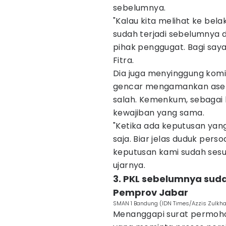
sebelumnya.
"Kalau kita melihat ke bel
sudah terjadi sebelumnya 
pihak penggugat. Bagi saya
Fitra.
Dia juga menyinggung komi
gencar mengamankan aset 
salah. Kemenkum, sebagai 
kewajiban yang sama.
"Ketika ada keputusan yang 
saja. Biar jelas duduk per
keputusan kami sudah ses
ujarnya.
3. PKL sebelumnya sud
Pemprov Jabar
SMAN 1 Bandung (IDN Times/Azzis Zulkhai
Menanggapi surat permoh