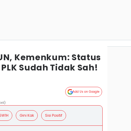
TUN, Kemenkum: Status
PLK Sudah Tidak Sah!
Add Us on Google
ril)
5W1H
Gini Kak
Sisi Positif