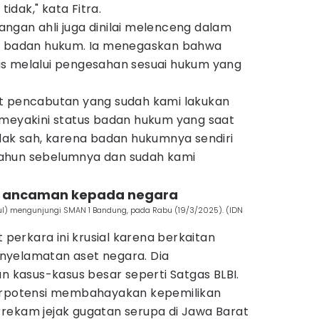
dak," kata Fitra.
ngan ahli juga dinilai melenceng dalam
tu badan hukum. Ia menegaskan bahwa
s melalui pengesahan sesuai hukum yang
t pencabutan yang sudah kami lakukan
 meyakini status badan hukum yang saat
idak sah, karena badan hukumnya sendiri
ahun sebelumnya dan sudah kami
n ancaman kepada negara
ul) mengunjungi SMAN 1 Bandung, pada Rabu (19/3/2025). (IDN
t perkara ini krusial karena berkaitan
nyelamatan aset negara. Dia
kasus-kasus besar seperti Satgas BLBI.
berpotensi membahayakan kepemilikan
ri rekam jejak gugatan serupa di Jawa Barat