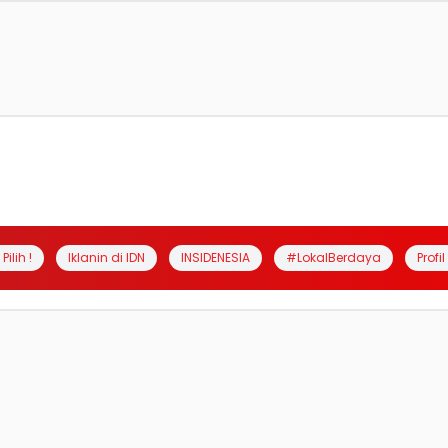
Pilih !
Iklanin di IDN
INSIDENESIA
#LokalBerdaya
Profi