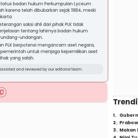
atus badan hukum Perkumpulan Lyceum
sah karena telah dibubarkan sejak 1984, meski
karta.
terangan saksi ahli dari pihak PLK tidak
enjelasan tentang lahirnya badan hukum
erundang-undangan.
n PLK berpotensi mengancam aset negara,
pemerintah untuk menjaga kepemilikan aset
pihak yang salah.
ssisted and reviewed by our editorial team.
Trendi
1
.
Gubern
2
.
Prabow
3
.
Makan B
4
.
Nilai T