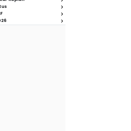
tus
FF
026