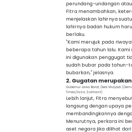
perundang-undangan atau ti
Fitra menambahkan, ketera
menjelaskan lahirnya sua
lahirnya badan hukum haru
berlaku.
"Kami merujuk pada riwaya
beberapa tahun lalu. Kami
ini digunakan penggugat t
sudah bubar pada tahun-t
bubarkan," jelasnya.
2. Gugatan merupaka
Gubernur Jawa Barat, Dedi Mulyadi (Dem
Times/Azzis Zulkhairil)
Lebih lanjut, Fitra menyebu
langsung dengan upaya pe
membandingkannya dengan 
Menurutnya, perkara ini 
aset negara jika dilihat da