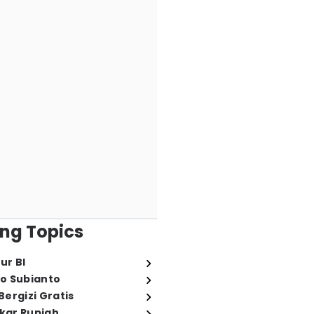
ng Topics
ur BI
o Subianto
ergizi Gratis
ukar Rupiah