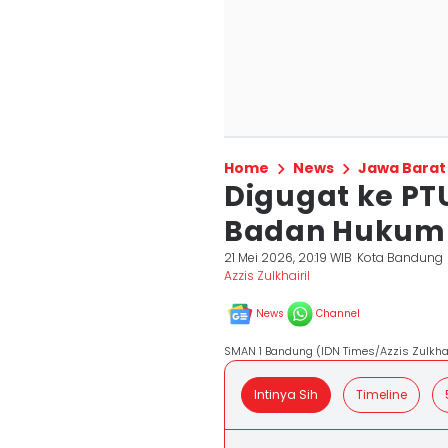
Home
News
Jawa Barat
Digugat ke P
Badan Hukum 
21 Mei 2026, 20:19 WIB
Kota Bandung
Azzis Zulkhairil
News
Channel
SMAN 1 Bandung (IDN Times/Azzis Zulkhai
Intinya Sih
Timeline