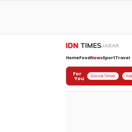
JABAR
Home
Food
News
Sport
Travel
For
Soccer Times
Yuk 
You