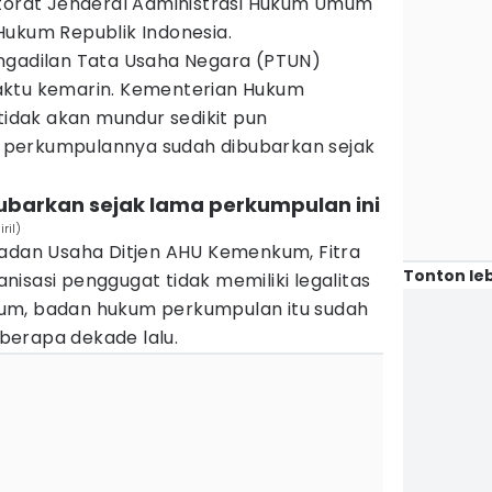
ktorat Jenderal Administrasi Hukum Umum
Hukum Republik Indonesia.
ngadilan Tata Usaha Negara (PTUN)
aktu kemarin. Kementerian Hukum
dak akan mundur sedikit pun
perkumpulannya sudah dibubarkan sejak
barkan sejak lama perkumpulan ini
ril)
Badan Usaha Ditjen AHU Kemenkum, Fitra
Tonton leb
isasi penggugat tidak memiliki legalitas
um, badan hukum perkumpulan itu sudah
berapa dekade lalu.