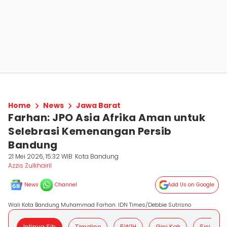
Home
News
Jawa Barat
Farhan: JPO Asia Afrika Aman untuk
Selebrasi Kemenangan Persib
Bandung
21 Mei 2026, 15:32 WIB
Kota Bandung
Azzis Zulkhairil
News
Channel
Add Us on Google
Wali Kota Bandung Muhammad Farhan. IDN Times/Debbie Sutrisno
Intinya Sih
Timeline
5W1H
Gini Kak
Sisi Posit