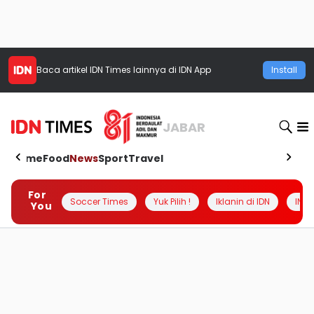
Baca artikel
IDN Times
lainnya di IDN App
Install
JABAR
Home
Food
News
Sport
Travel
For
Soccer Times
Yuk Pilih !
Iklanin di IDN
INSI
You