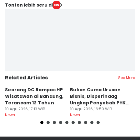
Tonton lebih seru di
Related Articles
See More
Seorang DC Rampas HP
Bukan Cuma Urusan
J
Wisatawan di Bandung,
Bisnis, Disperindag
K
Terancam 12 Tahun
Ungkap Penyebab PHK
L
10 Agu 2026, 17:13 WIB
Industri di Jabar
10 Agu 2026, 16:59 WIB
M
10
News
News
Ne