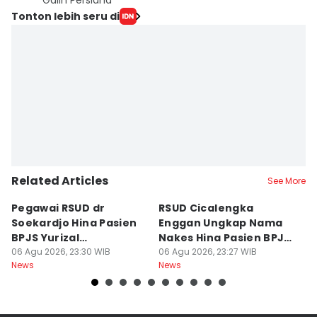
Galih Persiana
Tonton lebih seru di
Related Articles
See More
Pegawai RSUD dr
RSUD Cicalengka
P
Soekardjo Hina Pasien
Enggan Ungkap Nama
M
BPJS Yurizal
Nakes Hina Pasien BPJS
D
Mengundurkan Diri
06 Agu 2026, 23:30 WIB
Yurizal
06 Agu 2026, 23:27 WIB
T
06
News
News
Ne