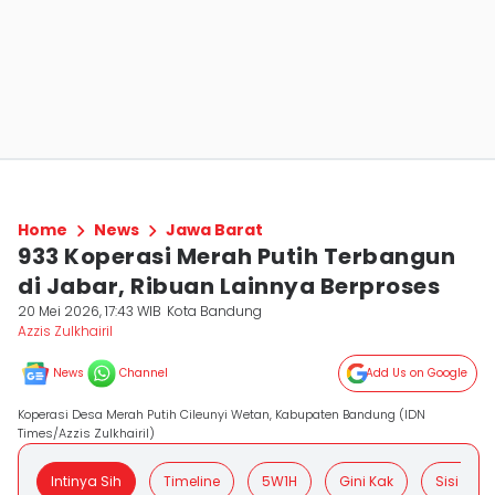
Home
News
Jawa Barat
933 Koperasi Merah Putih Terbangun
di Jabar, Ribuan Lainnya Berproses
20 Mei 2026, 17:43 WIB
Kota Bandung
Azzis Zulkhairil
News
Channel
Add Us on Google
Koperasi Desa Merah Putih Cileunyi Wetan, Kabupaten Bandung (IDN
Times/Azzis Zulkhairil)
Intinya Sih
Timeline
5W1H
Gini Kak
Sisi Posit