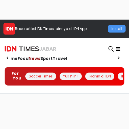
Baca artikel
IDN Times
lainnya di IDN App
Install
JABAR
Home
Food
News
Sport
Travel
For
Soccer Times
Yuk Pilih !
Iklanin di IDN
INSI
You