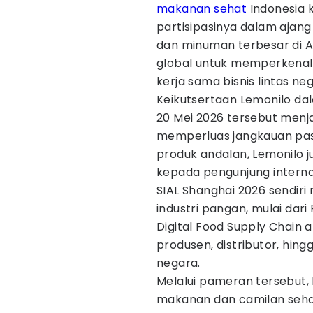
makanan sehat
Indonesia k
partisipasinya dalam ajan
dan minuman terbesar di As
global untuk memperkenalk
kerja sama bisnis lintas ne
Keikutsertaan Lemonilo d
20 Mei 2026 tersebut menj
memperluas jangkauan pasa
produk andalan, Lemonilo 
kepada pengunjung interna
SIAL Shanghai 2026 sendiri
industri pangan, mulai dari
Digital Food Supply Chain 
produsen, distributor, hing
negara.
Melalui pameran tersebut,
makanan dan camilan sehat