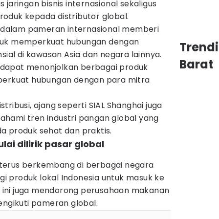
jaringan bisnis internasional sekaligus
oduk kepada distributor global.
si dalam pameran internasional memberi
ntuk memperkuat hubungan dengan
Trend
sial di kawasan Asia dan negara lainnya.
Barat
lo dapat menonjolkan berbagai produk
mperkuat hubungan dengan para mitra
ribusi, ajang seperti SIAL Shanghai juga
hami tren industri pangan global yang
a produk sehat dan praktis.
lai dilirik pasar global
terus berkembang di berbagai negara
 produk lokal Indonesia untuk masuk ke
isi ini juga mendorong perusahaan makanan
engikuti pameran global.