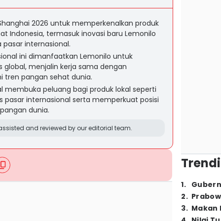
AL Shanghai 2026 untuk memperkenalkan produk
t Indonesia, termasuk inovasi baru Lemonilo
pasar internasional.
asional ini dimanfaatkan Lemonilo untuk
s global, menjalin kerja sama dengan
 tren pangan sehat dunia.
l membuka peluang bagi produk lokal seperti
pasar internasional serta memperkuat posisi
i pangan dunia.
ssisted and reviewed by our editorial team.
Trendi
1
.
Gubern
2
.
Prabow
3
.
Makan B
4
.
Nilai T