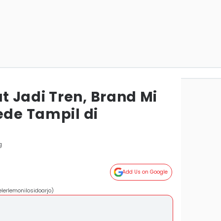
 Jadi Tren, Brand Mi
ede Tampil di
g
Add Us on Google
lerlemonilosidoarjo)