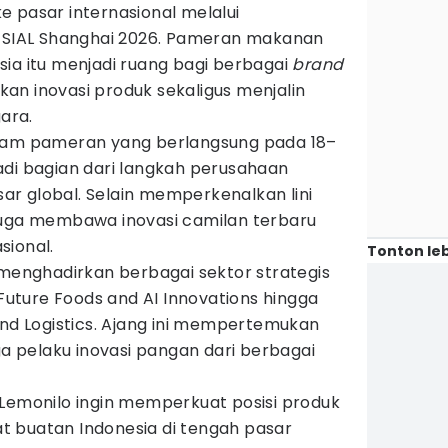
e pasar internasional melalui
g SIAL Shanghai 2026. Pameran makanan
ia itu menjadi ruang bagi berbagai
brand
an inovasi produk sekaligus menjalin
gara.
alam pameran yang berlangsung pada 18–
adi bagian dari langkah perusahaan
r global. Selain memperkenalkan lini
juga membawa inovasi camilan terbaru
sional.
Tonton leb
 menghadirkan berbagai sektor strategis
 Future Foods and AI Innovations hingga
and Logistics. Ajang ini mempertemukan
ga pelaku inovasi pangan dari berbagai
 Lemonilo ingin memperkuat posisi produk
 buatan Indonesia di tengah pasar