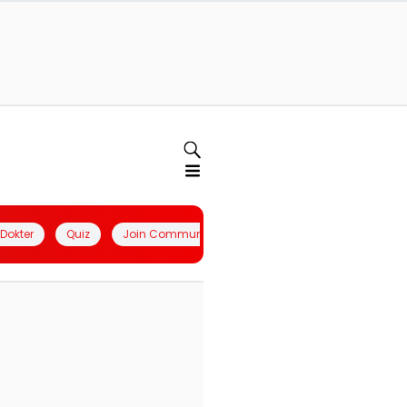
l Dokter
Quiz
Join Community