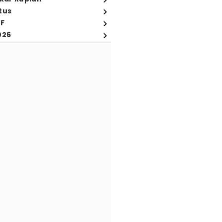
tus
FF
026