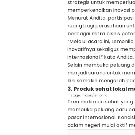
strategis untuk memperluas 
memperkenalkan inovasi pr
Menurut Andita, partisipa
ruang bagi perusahaan u
berbagai mitra bisnis poten
“Melalui acara ini, Lemoni
inovatifnya sekaligus me
internasional,” kata Andita.
Selain membuka peluang dist
menjadi sarana untuk mema
kini semakin mengarah pad
3. Produk sehat lokal mu
instagram.com/lemonilo
Tren makanan sehat yang 
membuka peluang baru bagi
pasar internasional. Kond
dalam negeri mulai aktif m