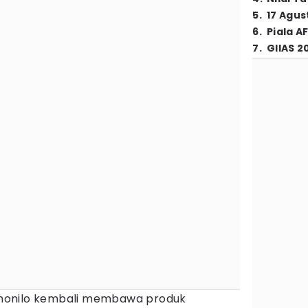
5
.
17 Agus
6
.
Piala A
7
.
GIIAS 2
monilo kembali membawa produk