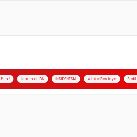
Pilih !
Iklanin di IDN
INSIDENESIA
#LokalBerdaya
Profi