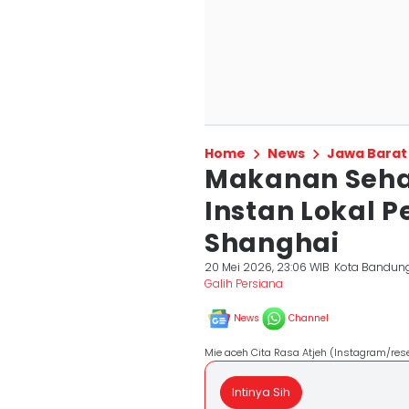
Home
News
Jawa Barat
Makanan Sehat
Instan Lokal P
Shanghai
20 Mei 2026, 23:06 WIB
Kota Bandun
Galih Persiana
News
Channel
Mie aceh Cita Rasa Atjeh (Instagram/rese
Intinya Sih