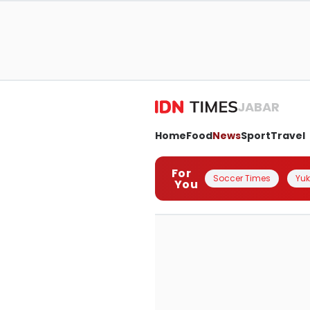
JABAR
Home
Food
News
Sport
Travel
For
Soccer Times
Yuk 
You