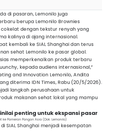
da di pasaran, Lemonilo juga
erbaru berupa Lemonilo Brownies
r cokelat dengan tekstur renyah yang
a kalinya di ajang internasional.
apat kembali ke SIAL Shanghai dan terus
an sehat Lemonilo ke pasar global.
tusias memperkenalkan produk terbaru
uunchy, kepada audiens internasional,”
eting and Innovation Lemonilo, Andita
yang diterima IDN Times, Rabu (20/5/2026).
enjadi langkah perusahaan untuk
roduk makanan sehat lokal yang mampu
dinilai penting untuk ekspansi pasar
t ke Pameran Pangan Asia (Dok. Lemonilo)
n di SIAL Shanghai menjadi kesempatan