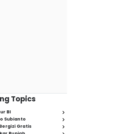
ng Topics
ur BI
o Subianto
ergizi Gratis
ukar Rupiah