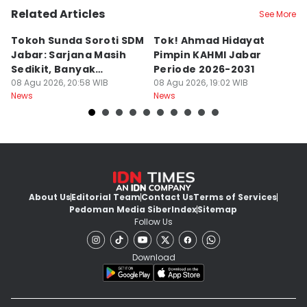
Related Articles
See More
Tokoh Sunda Soroti SDM
Tok! Ahmad Hidayat
P
Jabar: Sarjana Masih
Pimpin KAHMI Jabar
L
Sedikit, Banyak
Periode 2026-2031
B
Menganggur
08 Agu 2026, 20:58 WIB
08 Agu 2026, 19:02 WIB
K
08
News
News
Ne
About Us
Editorial Team
Contact Us
Terms of Services
Pedoman Media Siber
Index
Sitemap
Follow Us
Download