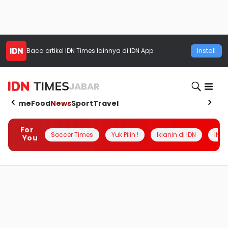
Baca artikel
IDN Times
lainnya di IDN App
Install
JABAR
Home
Food
News
Sport
Travel
For
Soccer Times
Yuk Pilih !
Iklanin di IDN
INSI
You