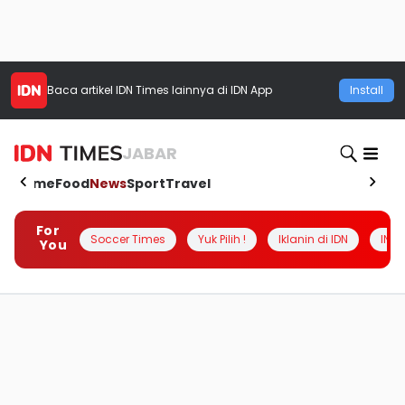
Baca artikel
IDN Times
lainnya di IDN App
Install
JABAR
Home
Food
News
Sport
Travel
For
Soccer Times
Yuk Pilih !
Iklanin di IDN
INSI
You