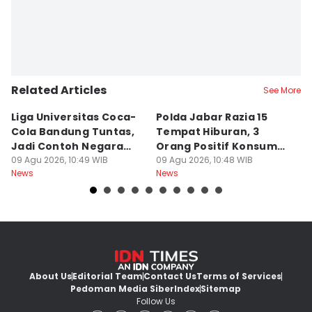
Related Articles
See More
Liga Universitas Coca-
Polda Jabar Razia 15
T
Cola Bandung Tuntas,
Tempat Hiburan, 3
B
Jadi Contoh Negara
Orang Positif Konsumsi
P
Lain
09 Agu 2026, 10:49 WIB
Narkoba
09 Agu 2026, 10:48 WIB
09
News
News
Ne
About Us
Editorial Team
Contact Us
Terms of Services
Pedoman Media Siber
Index
Sitemap
Follow Us