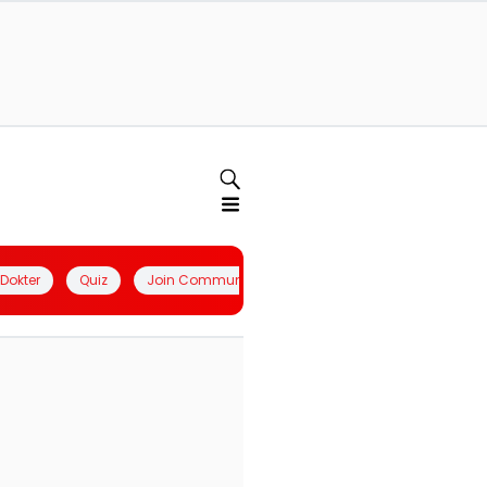
l Dokter
Quiz
Join Community