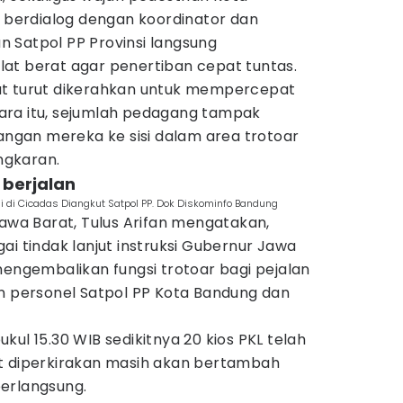
i berdialog dengan koordinator dan
 Satpol PP Provinsi langsung
at berat agar penertiban cepat tuntas.
berat turut dikerahkan untuk mempercepat
ara itu, sejumlah pedagang tampak
gan mereka ke sisi dalam area trotoar
ngkaran.
 berjalan
kai di Cicadas Diangkut Satpol PP. Dok Diskominfo Bandung
Jawa Barat, Tulus Arifan mengatakan,
ai tindak lanjut instruksi Gubernur Jawa
mengembalikan fungsi trotoar bagi pejalan
an personel Satpol PP Kota Bandung dan
kul 15.30 WIB sedikitnya 20 kios PKL telah
t diperkirakan masih akan bertambah
erlangsung.