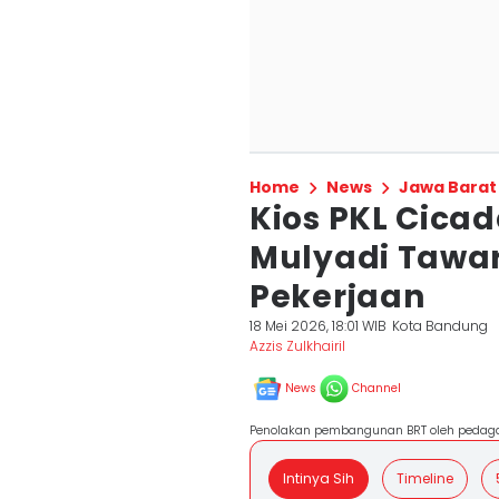
Home
News
Jawa Barat
Kios PKL Cicad
Mulyadi Tawa
Pekerjaan
18 Mei 2026, 18:01 WIB
Kota Bandung
Azzis Zulkhairil
News
Channel
Penolakan pembangunan BRT oleh pedagan
Intinya Sih
Timeline