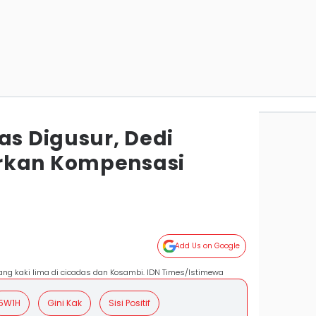
as Digusur, Dedi
rkan Kompensasi
Add Us on Google
g kaki lima di cicadas dan Kosambi. IDN Times/Istimewa
5W1H
Gini Kak
Sisi Positif