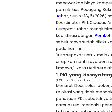
menawarkan biaya kompens
pemilik kios Pedagang Kaki
Jabar
, Senin (18/5/2026) 
Koordinator PKL Cicadas 
Pemprov Jabar mengklaim p
koordinasi dengan
Pemkot
sebelumnya sudah dilakuka
pada hari ini.
"Kita sepakat untuk melak
dirapikan nanti saya beri 
limanya," kata Dedi setela
1. PKL yang kiosnya ter
(IDN Times/Azzis Zulkhairil)
Menurut Dedi, solusi peker
relokasi yang tidak mengala
penataan PKL sebetulnya 
namun Dedi mengaku pene
kehilangan pekerjaan jika ti