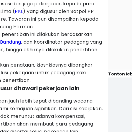
asi dan juga pekerjaaan kepada para
 Lima (
PKL
) yang digusur oleh Satpol PP
sore. Tawaran ini pun disampaikan kepada
Amang Herman.
enertiban ini dilakukan berdasarkan
 Bandung
, dan koordinator pedagang yang
n, hingga akhirnya dilakukan penertiban
ukan penataan, kios-kiosnya dibongkar
solusi pekerjaan untuk pedagang kaki
Tonton leb
h penertiban.
gusur ditawari pekerjaan lain
jaan jauh lebih tepat dibanding wacana
mi kemajuan signifikan. Dari sisi kebijakan,
tidak menuntut adanya kompensasi,
rtiban akan membuat para pedagang
dak disertai solusi pekerjaan lain.