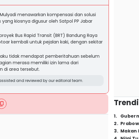
 Mulyadi menawarkan kompensasi dan solusi
 yang kiosnya digusur oleh Satpol PP Jabar
 proyek Bus Rapid Transit (BRT) Bandung Raya
otoar kembali untuk pejalan kaki, dengan sekitar
aku tidak mendapat pemberitahuan sebelum
ian merasa memiliki izin lama dari
 di area tersebut.
ssisted and reviewed by our editorial team.
Trendi
1
.
Gubern
2
.
Prabow
3
.
Makan B
4
.
Nilai T