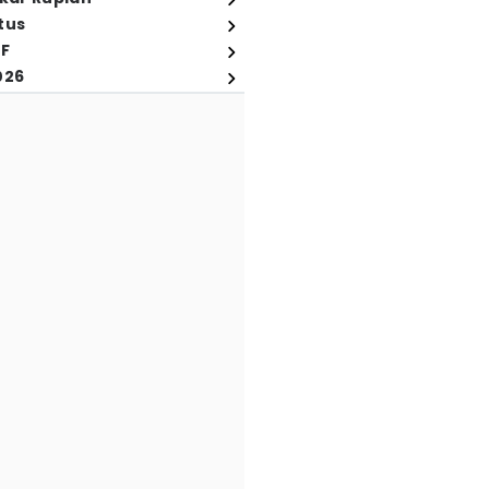
tus
FF
026