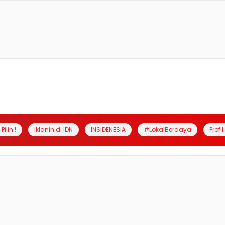
Pilih !
Iklanin di IDN
INSIDENESIA
#LokalBerdaya
Profi