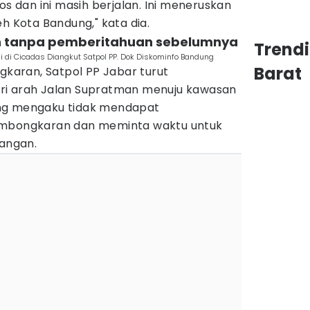
os dan ini masih berjalan. Ini meneruskan
eh Kota Bandung," kata dia.
an tanpa pemberitahuan sebelumnya
Trend
kai di Cicadas Diangkut Satpol PP. Dok Diskominfo Bandung
Barat
aran, Satpol PP Jabar turut
ri arah Jalan Supratman menuju kawasan
ng mengaku tidak mendapat
embongkaran dan meminta waktu untuk
angan.