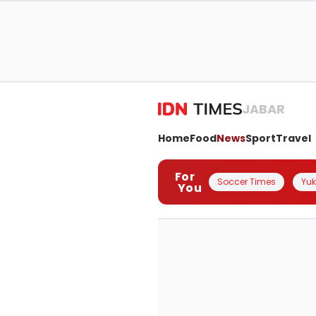
JABAR
Home
Food
News
Sport
Travel
For
Soccer Times
Yuk 
You