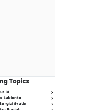
ng Topics
ur BI
o Subianto
ergizi Gratis
ukar Rupiah