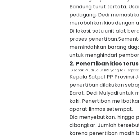
Bandung turut tertata. Usa
pedagang, Dedi memastikan
merobohkan kios dengan al
Di lokasi, satu unit alat 
proses penertiban.Sement
memindahkan barang dagan
untuk menghindari pembo
2. Penertiban kios terus
16 Lapak PKL di Jalur BRT yang Tak Terpa
Kepala Satpol PP Provinsi 
penertiban dilakukan sebag
Barat, Dedi Mulyadi untuk 
kaki. Penertiban melibatk
aparat linmas setempat.
Dia menyebutkan, hingga pu
dibongkar. Jumlah tersebu
karena penertiban masih b