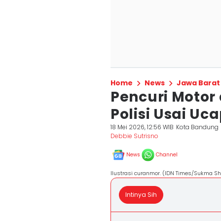
Home
News
Jawa Barat
Pencuri Motor
Polisi Usai Uc
18 Mei 2026, 12:56 WIB
Kota Bandung
Debbie Sutrisno
News
Channel
Ilustrasi curanmor. (IDN Times/Sukma Sh
Intinya Sih