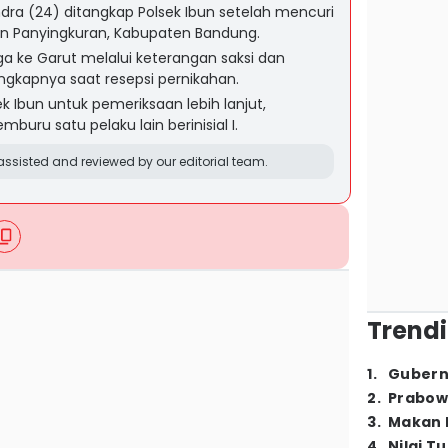
ra (24) ditangkap Polsek Ibun setelah mencuri
n Panyingkuran, Kabupaten Bandung.
ga ke Garut melalui keterangan saksi dan
gkapnya saat resepsi pernikahan.
ek Ibun untuk pemeriksaan lebih lanjut,
buru satu pelaku lain berinisial I.
ssisted and reviewed by our editorial team.
Trendi
1
.
Gubern
2
.
Prabow
3
.
Makan B
4
.
Nilai T