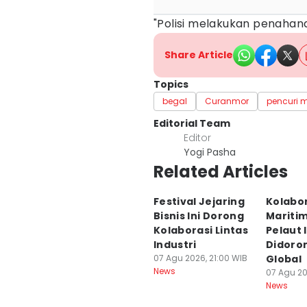
"Polisi melakukan penahana
Share Article
Topics
begal
Curanmor
pencuri 
Editorial Team
Editor
Yogi Pasha
Related Articles
Festival Jejaring
Kolabo
Bisnis Ini Dorong
Maritim
Kolaborasi Lintas
Pelaut 
Industri
Didoro
07 Agu 2026, 21:00 WIB
Global
News
07 Agu 20
News