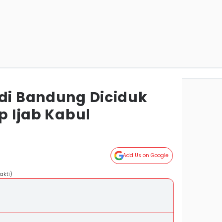
 di Bandung Diciduk
ap Ijab Kabul
Add Us on Google
akti)