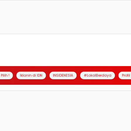
Pilih !
Iklanin di IDN
INSIDENESIA
#LokalBerdaya
Profi