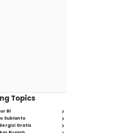
ng Topics
ur BI
o Subianto
ergizi Gratis
ukar Rupiah