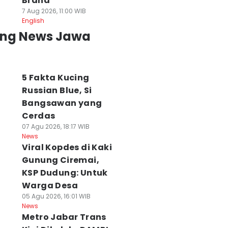
Brand
7 Aug 2026, 11:00 WIB
English
ing News Jawa
5 Fakta Kucing
Russian Blue, Si
Bangsawan yang
Cerdas
07 Agu 2026, 18:17 WIB
News
Viral Kopdes di Kaki
emprov Jabar
KDM Siapkan
Alun-Alun
Gunung Ciremai,
iapkan
Knalpot Standar
Suryakencana
engobatan
Gratis bagi Motor
Gede Pangrango
KSP Dudung: Untuk
ratis bagi Korban
Murah yang Kena
Terbakar Gegar
Warga Desa
egal
Razia
Kompor Pendaki
05 Agu 2026, 16:01 WIB
 Agu 2026, 16:41 WIB
07 Agu 2026, 16:40 WIB
07 Agu 2026, 16:09 WI
News
ws
News
News
Metro Jabar Trans