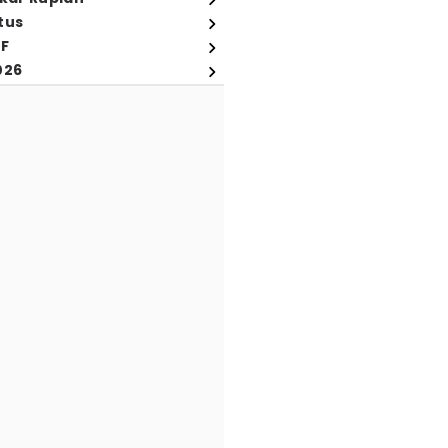
tus
FF
026