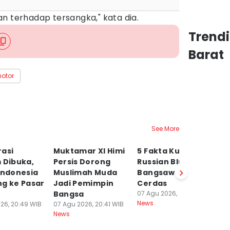
n terhadap tersangka," kata dia.
Trend
Barat
motor
See More
rasi
Muktamar XI Himi
5 Fakta Kucing
P
 Dibuka,
Persis Dorong
Russian Blue, Si
S
Indonesia
Muslimah Muda
Bangsawan yang
P
ng ke Pasar
Jadi Pemimpin
Cerdas
G
Bangsa
07 Agu 2026, 18:17 WIB
B
News
26, 20:49 WIB
07 Agu 2026, 20:41 WIB
07
News
Ne