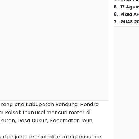
5
.
17 Agus
6
.
Piala A
7
.
GIIAS 2
orang pria Kabupaten Bandung, Hendra
im Polsek Ibun usai mencuri motor di
uran, Desa Dukuh, Kecamatan Ibun.
urtjahjanto menjelaskan, aksi pencurian