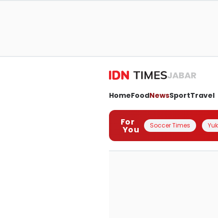
JABAR
Home
Food
News
Sport
Travel
For
Soccer Times
Yuk 
You