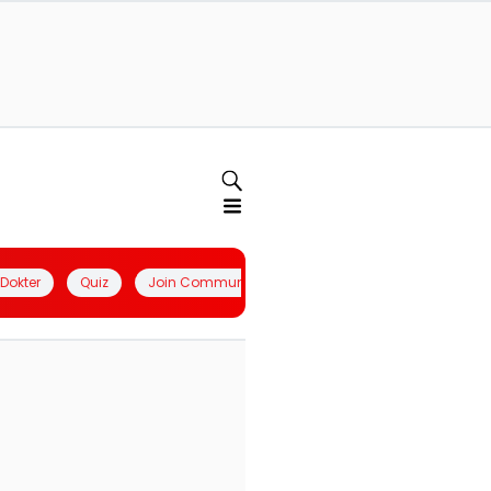
l Dokter
Quiz
Join Community