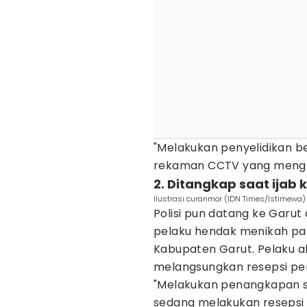
"Melakukan penyelidikan b
rekaman CCTV yang mengar
2. Ditangkap saat ijab 
Ilustrasi curanmor (IDN Times/Istimewa)
Polisi pun datang ke Garu
pelaku hendak menikah pad
Kabupaten Garut. Pelaku ak
melangsungkan resepsi pe
"Melakukan penangkapan s
sedang melakukan resepsi 