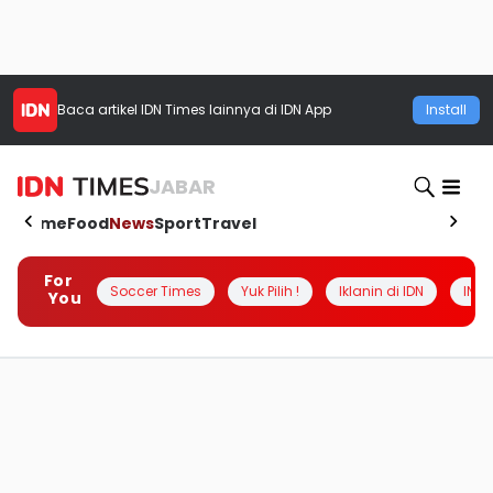
Baca artikel
IDN Times
lainnya di IDN App
Install
JABAR
Home
Food
News
Sport
Travel
For
Soccer Times
Yuk Pilih !
Iklanin di IDN
INSI
You