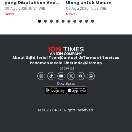
yang Dibutuhkan Anak
Ulang untuk Minum
J
Muda
09 Agu 2026, 15:24 WIB
09 Agu 2026, 15:23 WIB
L
09
News
News
Ne
About Us
Editorial Team
Contact Us
Terms of Services
Pedoman Media Siber
Index
Sitemap
Follow Us
Download
© 2026 IDN. All Rights Reserved.