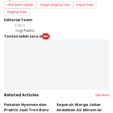
nilai tukar rupiah
harga daging sapi
Impor Sapi
Daging Sapi
Editorial Team
Editor
Yogi Pasha
Tonton lebih seru di
Related Articles
See More
Pakaian Nyaman dan
Separuh Warga Jabar
L
Praktis Jadi Tren Baru
Andalkan Air Minum Isi
C