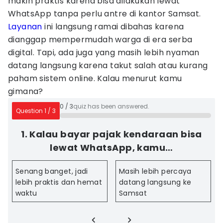
makin praktis karena bisa dilakukan lewat
WhatsApp tanpa perlu antre di kantor Samsat.
Layanan
ini langsung ramai dibahas karena
dianggap mempermudah warga di era serba
digital. Tapi, ada juga yang masih lebih nyaman
datang langsung karena takut salah atau kurang
paham sistem online. Kalau menurut kamu
gimana?
0
/
3
quiz has been answered.
Question
1
/
3
1. Kalau bayar pajak kendaraan bisa
lewat WhatsApp, kamu…
Senang banget, jadi
Masih lebih percaya
lebih praktis dan hemat
datang langsung ke
waktu
Samsat