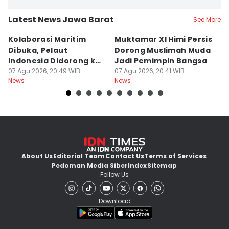
Latest News Jawa Barat
See More
Kolaborasi Maritim
Muktamar XI Himi Persis
5
Dibuka, Pelaut
Dorong Muslimah Muda
B
Indonesia Didorong ke
Jadi Pemimpin Bangsa
y
Pasar Global
07 Agu 2026, 20:49 WIB
07 Agu 2026, 20:41 WIB
07
News
News
Ne
About Us
Editorial Team
Contact Us
Terms of Services
Pedoman Media Siber
Index
Sitemap
Follow Us
Download