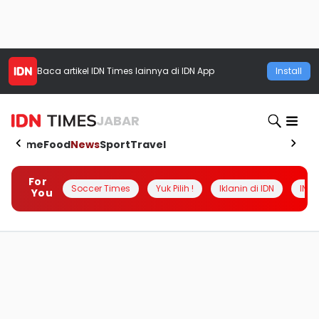
Baca artikel
IDN Times
lainnya di IDN App
Install
JABAR
Home
Food
News
Sport
Travel
For
Soccer Times
Yuk Pilih !
Iklanin di IDN
INSI
You