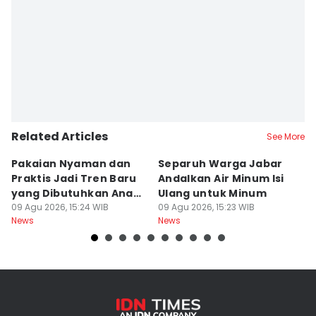
Related Articles
See More
Pakaian Nyaman dan
Separuh Warga Jabar
L
Praktis Jadi Tren Baru
Andalkan Air Minum Isi
C
yang Dibutuhkan Anak
Ulang untuk Minum
J
Muda
09 Agu 2026, 15:24 WIB
09 Agu 2026, 15:23 WIB
L
09
News
News
Ne