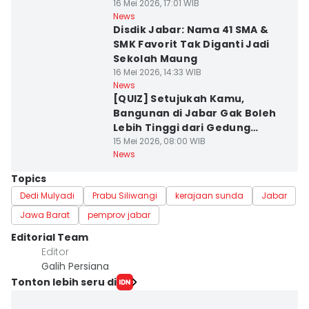
16 Mei 2026, 17:01 WIB
News
Disdik Jabar: Nama 41 SMA &
SMK Favorit Tak Diganti Jadi
Sekolah Maung
16 Mei 2026, 14:33 WIB
News
[QUIZ] Setujukah Kamu,
Bangunan di Jabar Gak Boleh
Lebih Tinggi dari Gedung
Negara?
15 Mei 2026, 08:00 WIB
News
Topics
Dedi Mulyadi
Prabu Siliwangi
kerajaan sunda
Jabar
Jawa Barat
pemprov jabar
Editorial Team
Editor
Galih Persiana
Tonton lebih seru di