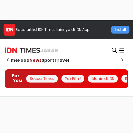
Baca artikel
IDN Times
lainnya di IDN App
Install
JABAR
Home
Food
News
Sport
Travel
For
Soccer Times
Yuk Pilih !
Iklanin di IDN
INSI
You