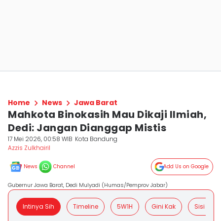
Home
News
Jawa Barat
Mahkota Binokasih Mau Dikaji Ilmiah,
Dedi: Jangan Dianggap Mistis
17 Mei 2026, 00:58 WIB
Kota Bandung
Azzis Zulkhairil
News
Channel
Add Us on Google
Gubernur Jawa Barat, Dedi Mulyadi (Humas/Pemprov Jabar)
Intinya Sih
Timeline
5W1H
Gini Kak
Sisi Posit