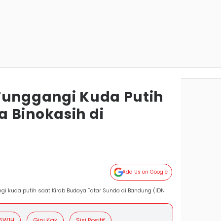
Tunggangi Kuda Putih
 Binokasih di
Add Us on Google
gi kuda putih saat Kirab Budaya Tatar Sunda di Bandung (IDN
5W1H
Gini Kak
Sisi Positif