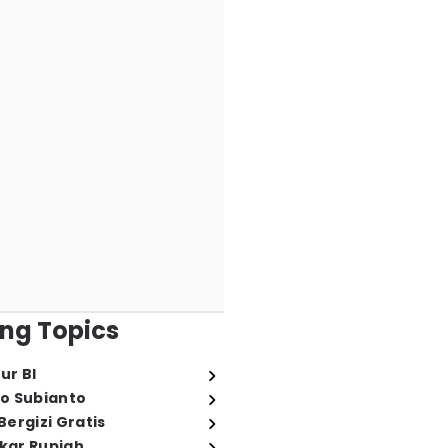
ng Topics
ur BI
o Subianto
ergizi Gratis
ukar Rupiah