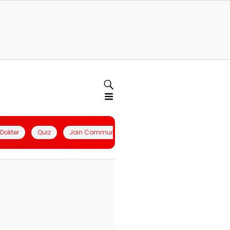
l Dokter
Quiz
Join Community