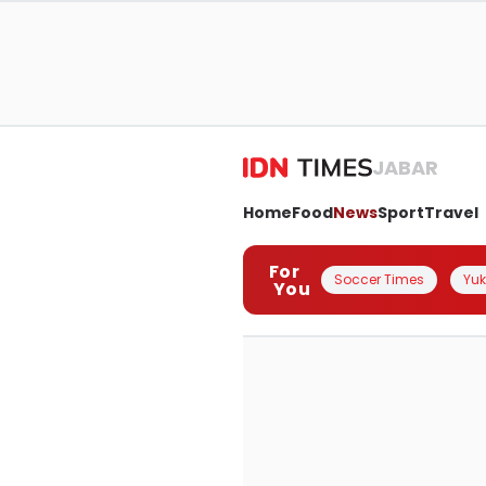
JABAR
Home
Food
News
Sport
Travel
For
Soccer Times
Yuk 
You