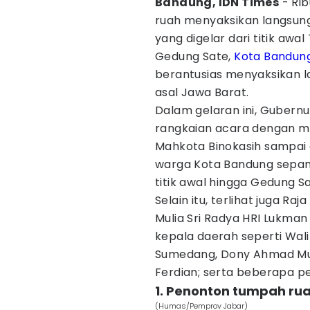
Bandung, IDN Times
- Ri
ruah menyaksikan langsung
yang digelar dari titik awa
Gedung Sate,
Kota Bandun
berantusias menyaksikan 
asal Jawa Barat.
Dalam gelaran ini, Gubern
rangkaian acara dengan m
Mahkota Binokasih sampai 
warga Kota Bandung sepanja
titik awal hingga Gedung Sa
Selain itu, terlihat juga Ra
Mulia Sri Radya HRI Lukma
kepala daerah seperti Wal
Sumedang, Dony Ahmad Mun
Ferdian; serta beberapa pe
1. Penonton tumpah ru
(Humas/Pemprov Jabar)