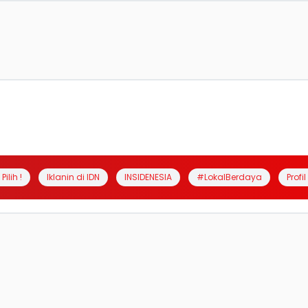
Pilih !
Iklanin di IDN
INSIDENESIA
#LokalBerdaya
Profi