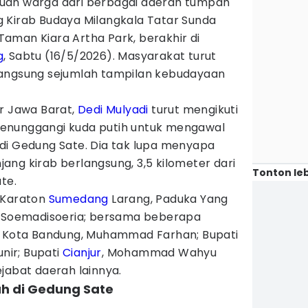
buan warga dari berbagai daerah tumpah
 Kirab Budaya Milangkala Tatar Sunda
l Taman Kiara Artha Park, berakhir di
g
, Sabtu (16/5/2026). Masyarakat turut
langsung sejumlah tampilan kebudayaan
ur Jawa Barat,
Dedi Mulyadi
turut mengikuti
enunggangi kuda putih untuk mengawal
di Gedung Sate. Dia tak lupa menyapa
ng kirab berlangsung, 3,5 kilometer dari
Tonton leb
te.
ja Karaton
Sumedang
Larang, Paduka Yang
n Soemadisoeria; bersama beberapa
i Kota Bandung, Muhammad Farhan; Bupati
ir; Bupati
Cianjur
, Mohammad Wahyu
jabat daerah lainnya.
ah di Gedung Sate