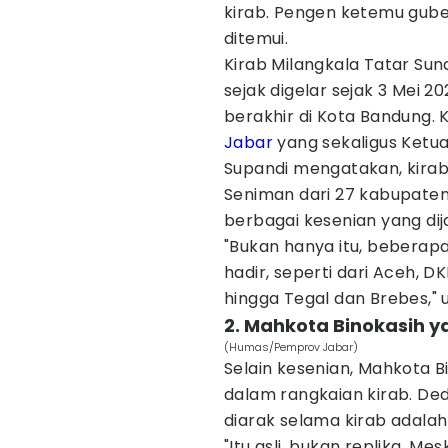
kirab. Pengen ketemu guber
ditemui.
Kirab Milangkala Tatar Sun
sejak digelar sejak 3 Mei 
berakhir di Kota Bandung.
Jabar
yang sekaligus Ketua
Supandi mengatakan, kirab 
Seniman dari 27 kabupate
berbagai kesenian yang dij
"Bukan hanya itu, beberapa
hadir, seperti dari Aceh, D
hingga Tegal dan Brebes," u
2. Mahkota Binokasih y
(Humas/Pemprov Jabar)
Selain kesenian, Mahkota B
dalam rangkaian kirab. De
diarak selama kirab adalah 
"Itu asli, bukan replika. M