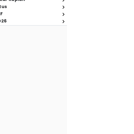
tus
FF
026