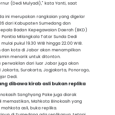
nur (Dedi Mulyadi)," kata Yanti, saat
da ini merupakan rangkaian yang digelar
2026 dari Kabupaten Sumedang dan
 Kepala Badan Kepegawaian Daerah (BKD)
 Panitia Milangkala Tatar Sunda Dedi
mulai pukul 19.30 WIB hingga 22.00 WIB.
n dan kota di Jabar akan menampilkan
amin menarik untuk ditonton.
 perwakilan dari luar Jabar juga akan
KI Jakarta, Surakarta, Jogjakarta, Ponorogo,
jar Dedi.
ang dibawa kirab asli bukan replika
inokasih Sanghyang Pake juga diarak
di memastikan, Mahkota Binokasih yang
mahkota asli, buka replika.
eskipun di Sumedang ada replikanya, tetapi