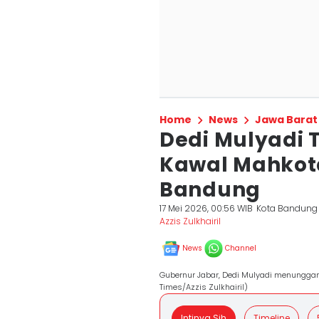
Home
News
Jawa Barat
Dedi Mulyadi 
Kawal Mahkota
Bandung
17 Mei 2026, 00:56 WIB
Kota Bandung
Azzis Zulkhairil
News
Channel
Gubernur Jabar, Dedi Mulyadi menunggan
Times/Azzis Zulkhairil)
Intinya Sih
Timeline