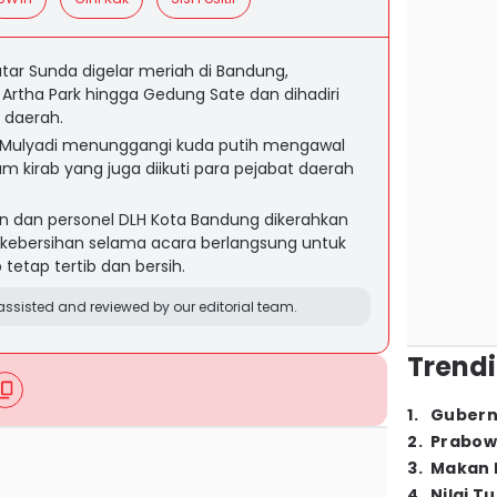
atar Sunda digelar meriah di Bandung,
Artha Park hingga Gedung Sate dan dihadiri
 daerah.
 Mulyadi menunggangi kuda putih mengawal
am kirab yang juga diikuti para pejabat daerah
 dan personel DLH Kota Bandung dikerahkan
kebersihan selama acara berlangsung untuk
tetap tertib dan bersih.
ssisted and reviewed by our editorial team.
Trendi
1
.
Gubern
2
.
Prabow
3
.
Makan B
4
.
Nilai T