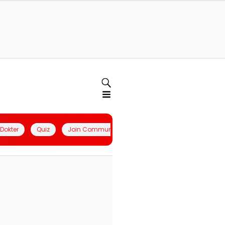
l Dokter
Quiz
Join Community