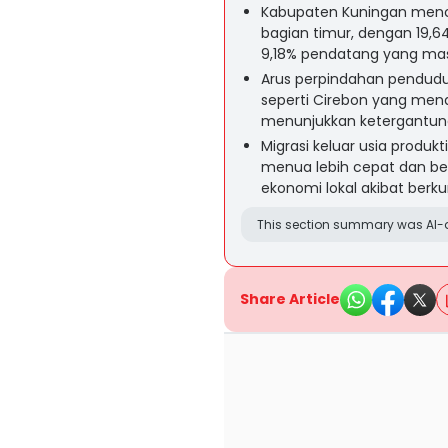
Kabupaten Kuningan mencat
bagian timur, dengan 19,
9,18% pendatang yang ma
Arus perpindahan pendudu
seperti Cirebon yang men
menunjukkan ketergantung
Migrasi keluar usia produ
menua lebih cepat dan b
ekonomi lokal akibat berk
This section summary was AI-a
Share Article