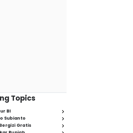
ng Topics
ur BI
o Subianto
ergizi Gratis
ukar Rupiah