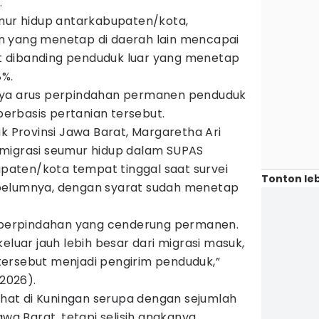
.
umur hidup antarkabupaten/kota,
n yang menetap di daerah lain mencapai
pat dibanding penduduk luar yang menetap
8%.
nya arus perpindahan permanen penduduk
 berbasis pertanian tersebut.
ik Provinsi Jawa Barat, Margaretha Ari
migrasi seumur hidup dalam SUPAS
aten/kota tempat tinggal saat survei
Tonton leb
belumnya, dengan syarat sudah menetap
n perpindahan yang cenderung permanen.
eluar jauh lebih besar dari migrasi masuk,
ersebut menjadi pengirim penduduk,”
/2026).
lihat di Kuningan serupa dengan sejumlah
awa Barat, tetapi selisih angkanya