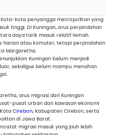
n kota-kota penyangga metropolitan yang
suk tinggi. Di Kuningan, arus perpindahan
tara daya tarik masuk relatif lemah.
as harian atau komuter, tetapi perpindahan
ata Margaretha.
nunjukkan Kuningan belum menjadi
 luar, sekaligus belum mampu menahan
al.
aretha, arus migrasi dari Kuningan
usat-pusat urban dan kawasan ekonomi
i Kota
Cirebon
, Kabupaten Cirebon, serta
litan di Jawa Barat.
ncatat migrasi masuk yang jauh lebih
n-kabupaten sekitarnya.