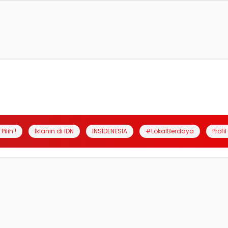
Pilih !
Iklanin di IDN
INSIDENESIA
#LokalBerdaya
Profi