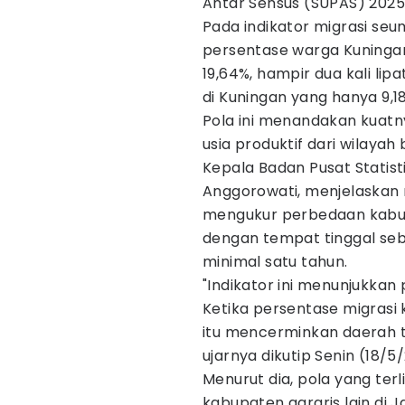
Antar Sensus (SUPAS) 2025
Pada indikator migrasi se
persentase warga Kuninga
19,64%, hampir dua kali li
di Kuningan yang hanya 9,1
Pola ini menandakan kuat
usia produktif dari wilayah
Kepala Badan Pusat Statist
Anggorowati, menjelaskan 
mengukur perbedaan kabup
dengan tempat tinggal se
minimal satu tahun.
"Indikator ini menunjukka
Ketika persentase migrasi k
itu mencerminkan daerah t
ujarnya dikutip Senin (18/5
Menurut dia, pola yang ter
kabupaten agraris lain di J