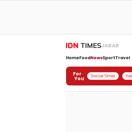
JABAR
Home
Food
News
Sport
Travel
For
Soccer Times
Yuk 
You