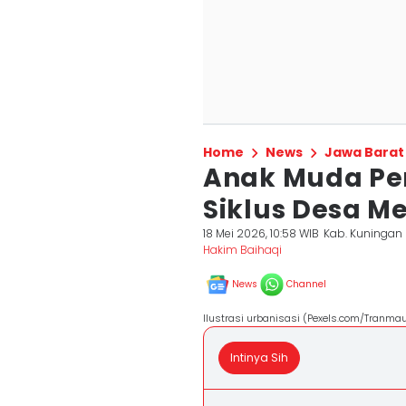
Home
News
Jawa Barat
Anak Muda Per
Siklus Desa M
18 Mei 2026, 10:58 WIB
Kab. Kuningan
Hakim Baihaqi
News
Channel
Ilustrasi urbanisasi (Pexels.com/Tranma
Intinya Sih