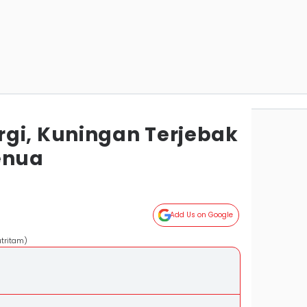
gi, Kuningan Terjebak
enua
Add Us on Google
utritam)