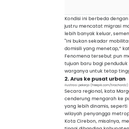
Kondisi ini berbeda denga
justru mencatat migrasi ma
lebih banyak keluar, semen
"Ini bukan sekadar mobilit
domisili yang menetap,” k
Fenomena tersebut pun me
tujuan baru bagi penduduk
warganya untuk tetap tingg
2. Arus ke pusat urban
ilustrasi pekerja (freepik.com/tirachardz)
Secara regional, kata Marg
cenderung mengarah ke p
yang lebih dinamis, sepert
wilayah penyangga metropo
Kota Cirebon, misalnya, me
tinggi dibanding kabupate