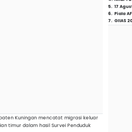
5
.
17 Agus
6
.
Piala A
7
.
GIIAS 2
paten Kuningan mencatat migrasi keluar
gian timur dalam hasil Survei Penduduk