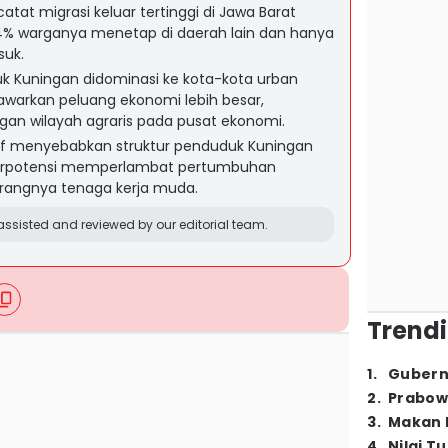
at migrasi keluar tertinggi di Jawa Barat
64% warganya menetap di daerah lain dan hanya
suk.
k Kuningan didominasi ke kota-kota urban
awarkan peluang ekonomi lebih besar,
an wilayah agraris pada pusat ekonomi.
ktif menyebabkan struktur penduduk Kuningan
erpotensi memperlambat pertumbuhan
urangnya tenaga kerja muda.
ssisted and reviewed by our editorial team.
Trendi
1
.
Gubern
2
.
Prabow
3
.
Makan B
4
.
Nilai T