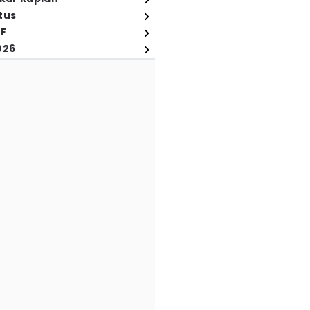
tus
FF
026