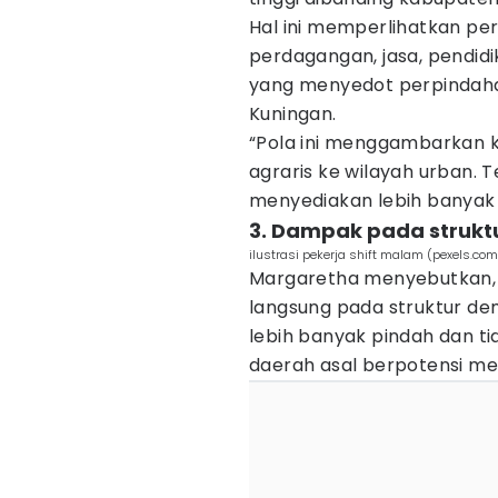
Hal ini memperlihatkan per
perdagangan, jasa, pendidi
yang menyedot perpindaha
Kuningan.
“Pola ini menggambarkan k
agraris ke wilayah urban.
menyediakan lebih banyak 
3. Dampak pada strukt
ilustrasi pekerja shift malam (pexels.c
Margaretha menyebutkan, 
langsung pada struktur dem
lebih banyak pindah dan ti
daerah asal berpotensi me