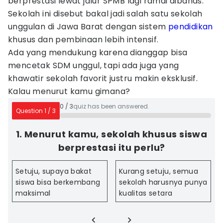
berprestasi lewat jalur SPMB lagi ramai dibahas.
Sekolah ini disebut bakal jadi salah satu sekolah
unggulan di Jawa Barat dengan sistem
pendidikan
khusus dan pembinaan lebih intensif.
Ada yang mendukung karena dianggap bisa
mencetak SDM unggul, tapi ada juga yang
khawatir sekolah favorit justru makin eksklusif.
Kalau menurut kamu gimana?
0
/
3
quiz has been answered.
Question
1
/
3
1. Menurut kamu, sekolah khusus siswa
berprestasi itu perlu?
Setuju, supaya bakat
Kurang setuju, semua
siswa bisa berkembang
sekolah harusnya punya
maksimal
kualitas setara