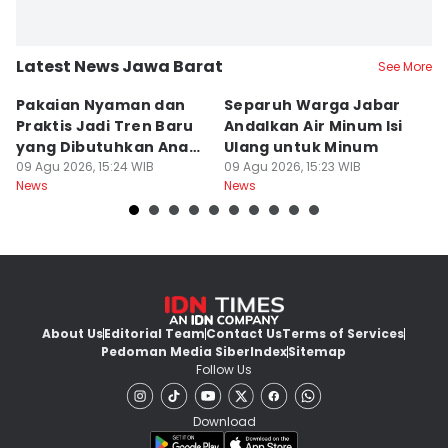
Latest News Jawa Barat
See More
Pakaian Nyaman dan
Separuh Warga Jabar
L
Praktis Jadi Tren Baru
Andalkan Air Minum Isi
C
yang Dibutuhkan Anak
Ulang untuk Minum
J
Muda
09 Agu 2026, 15:24 WIB
09 Agu 2026, 15:23 WIB
L
09
News
News
Ne
About Us
Editorial Team
Contact Us
Terms of Services
Pedoman Media Siber
Index
Sitemap
Follow Us
Download