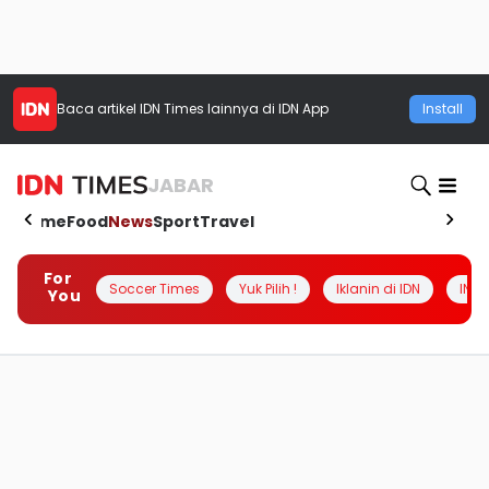
Baca artikel
IDN Times
lainnya di IDN App
Install
JABAR
Home
Food
News
Sport
Travel
For
Soccer Times
Yuk Pilih !
Iklanin di IDN
INSI
You