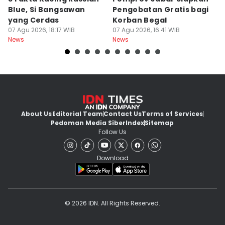
Blue, Si Bangsawan
Pengobatan Gratis bagi
S
yang Cerdas
Korban Begal
M
07 Agu 2026, 18:17 WIB
07 Agu 2026, 16:41 WIB
R
07
News
News
Ne
About Us
Editorial Team
Contact Us
Terms of Services
Pedoman Media Siber
Index
Sitemap
Follow Us
Download
© 2026 IDN. All Rights Reserved.