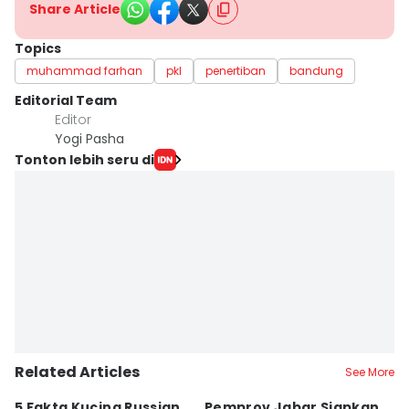
Share Article
Topics
muhammad farhan
pkl
penertiban
bandung
Editorial Team
Editor
Yogi Pasha
Tonton lebih seru di
Related Articles
See More
5 Fakta Kucing Russian
Pemprov Jabar Siapkan
K