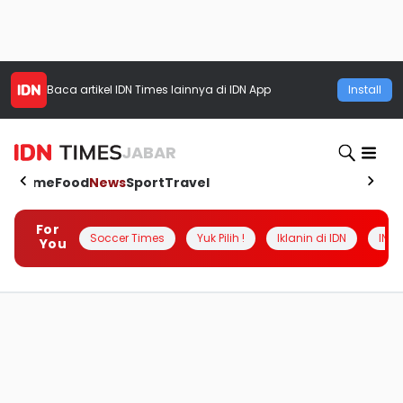
Baca artikel
IDN Times
lainnya di IDN App
Install
JABAR
Home
Food
News
Sport
Travel
For
Soccer Times
Yuk Pilih !
Iklanin di IDN
INSI
You