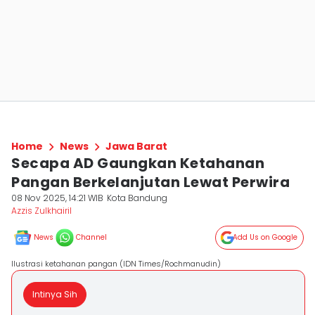
Home
News
Jawa Barat
Secapa AD Gaungkan Ketahanan
Pangan Berkelanjutan Lewat Perwira
08 Nov 2025, 14:21 WIB
Kota Bandung
Azzis Zulkhairil
News
Channel
Add Us on Google
Ilustrasi ketahanan pangan (IDN Times/Rochmanudin)
Intinya Sih