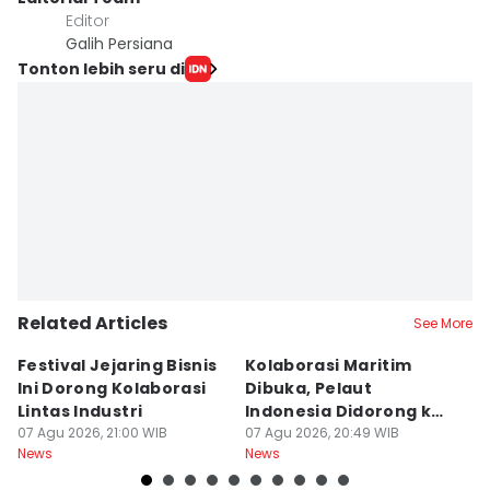
Editor
Galih Persiana
Tonton lebih seru di
Related Articles
See More
Festival Jejaring Bisnis
Kolaborasi Maritim
M
Ini Dorong Kolaborasi
Dibuka, Pelaut
D
Lintas Industri
Indonesia Didorong ke
J
07 Agu 2026, 21:00 WIB
Pasar Global
07 Agu 2026, 20:49 WIB
07
News
News
Ne