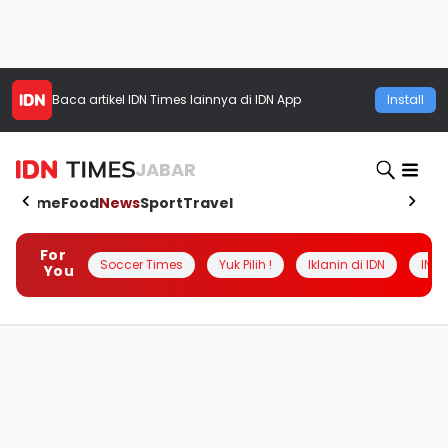
Baca artikel
IDN Times
lainnya di IDN App
Install
JABAR
Home
Food
News
Sport
Travel
For
Soccer Times
Yuk Pilih !
Iklanin di IDN
INSI
You