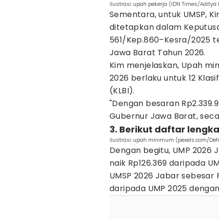
ilustrasi upah pekerja (IDN Times/Aditya
Sementara, untuk UMSP, Kim
ditetapkan dalam Keputus
561/Kep.860–Kesra/2025 te
Jawa Barat Tahun 2026.
Kim menjelaskan, Upah min
2026 berlaku untuk 12 Klas
(KLBI).
"Dengan besaran Rp2.339.99
Gubernur Jawa Barat, secar
3. Berikut daftar leng
ilustrasi upah minimum (pexels.com/Def
Dengan begitu, UMP 2026 J
naik Rp126.369 daripada UM
UMSP 2026 Jabar sebesar R
daripada UMP 2025 dengan n