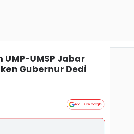
an UMP-UMSP Jabar
eken Gubernur Dedi
g
Add Us on Google