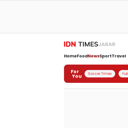
JABAR
Home
Food
News
Sport
Travel
For
Soccer Times
Yuk 
You