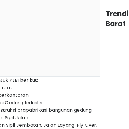
Trend
Barat
uk KLBI berikut:
unian.
 perkantoran.
si Gedung Industri.
nstruksi prapabrikasi bangunan gedung.
n Sipil Jalan
n Sipil Jembatan, Jalan Layang, Fly Over,