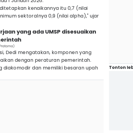
da 1 Januari 2026.
ditetapkan kenaikannya itu 0,7 (nilai
imum sektoralnya 0,9 (nilai alpha)," ujar
erjaan yang ada UMSP disesuaikan
erintah
 Pratama)
nsi, Dedi mengatakan, komponen yang
uaikan dengan peraturan pemerintah.
Tonton leb
g diakomodir dan memiliki besaran upah