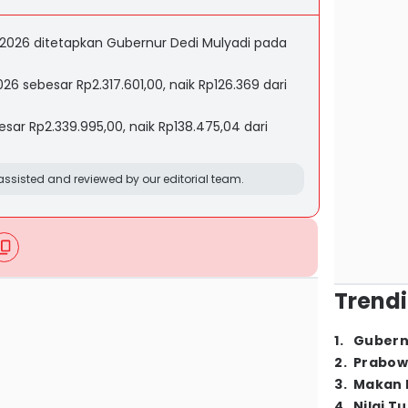
2026 ditetapkan Gubernur Dedi Mulyadi pada
6 sebesar Rp2.317.601,00, naik Rp126.369 dari
ar Rp2.339.995,00, naik Rp138.475,04 dari
ssisted and reviewed by our editorial team.
Trendi
1
.
Gubern
2
.
Prabow
3
.
Makan B
4
.
Nilai T