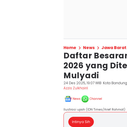
Home
News
Jawa Barat
Daftar Besar
2026 yang Dit
Mulyadi
24 Des 2025, 19:07 WIB
Kota Bandun
Azzis Zulkhairil
News
Channel
Ilustrasi upah (IDN Times/Arief Rahmat)
Intinya Sih