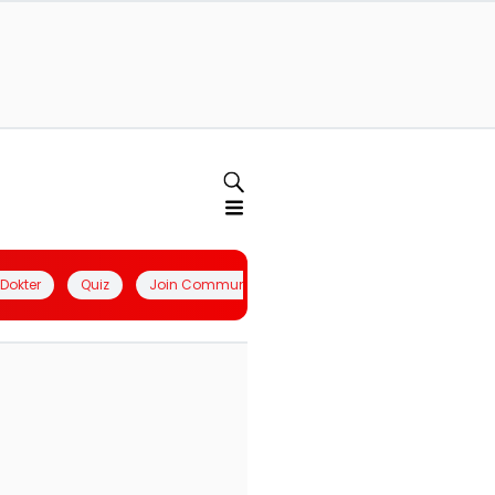
l Dokter
Quiz
Join Community