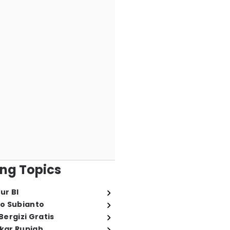
ng Topics
ur BI
o Subianto
ergizi Gratis
ukar Rupiah