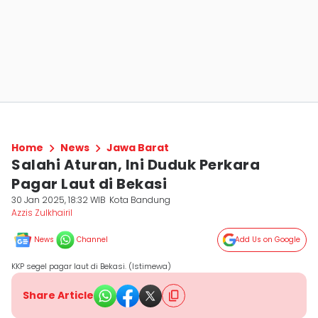
Home
News
Jawa Barat
Salahi Aturan, Ini Duduk Perkara
Pagar Laut di Bekasi
30 Jan 2025, 18:32 WIB
Kota Bandung
Azzis Zulkhairil
News
Channel
Add Us on Google
KKP segel pagar laut di Bekasi. (Istimewa)
Share Article