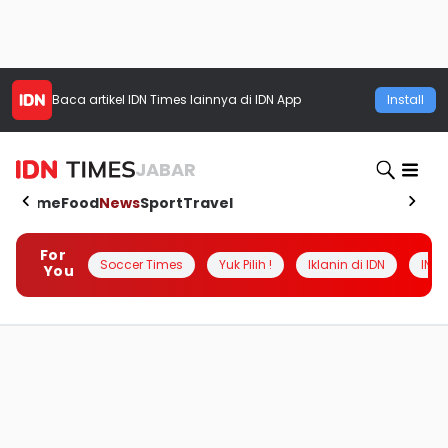
Baca artikel
IDN Times
lainnya di IDN App
Install
JABAR
Home
Food
News
Sport
Travel
For
Soccer Times
Yuk Pilih !
Iklanin di IDN
INSI
You