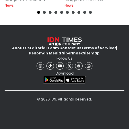
Mengundurkan Diri
Yurizal
T
News
News
Ne
About Us
Editorial Team
Contact Us
Terms of Services
Pedoman Media Siber
Index
Sitemap
Follow Us
Download
© 2026 IDN. All Rights Reserved.