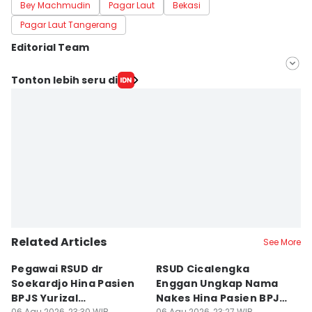
Bey Machmudin
Pagar Laut
Bekasi
Pagar Laut Tangerang
Editorial Team
Editor
Tonton lebih seru di
Galih Persiana
Editor
Azzis Zulkhairil
Related Articles
See More
Pegawai RSUD dr
RSUD Cicalengka
P
Soekardjo Hina Pasien
Enggan Ungkap Nama
M
BPJS Yurizal
Nakes Hina Pasien BPJS
D
06 Agu 2026, 23:30 WIB
06 Agu 2026, 23:27 WIB
06