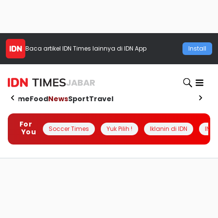
Baca artikel
IDN Times
lainnya di IDN App
Install
JABAR
Home
Food
News
Sport
Travel
For
Soccer Times
Yuk Pilih !
Iklanin di IDN
INSI
You