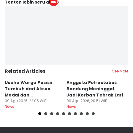
Tonton lebih seru di
Related Articles
See More
Usaha Warga Pesisir
Anggota Polrestabes
P
Tumbuh dari Akses
Bandung Meninggal
P
Modal dan
Jadi Korban Tabrak Lari
y
Pendampingan
09 Agu 2026, 22:06 WIB
09 Agu 2026, 20:51 WIB
M
09
News
News
Ne