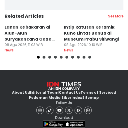
Related Articles
See More
Lahan Kebakaran di
Intip Ratusan Keramik
Fe
Alun-Alun
Kuno Lintas Benua di
I
Suryakencana Gede
Museum Prabu Siliwangi
Li
Pangrango Capai 1
08 Agu 2026, 11:03 WIB
08 Agu 2026, 10:10 WIB
07
News
News
Ne
Hektare
About Us
Editorial Team
Contact Us
Terms of Services
Pedoman Media Siber
Index
Sitemap
Follow Us
Download