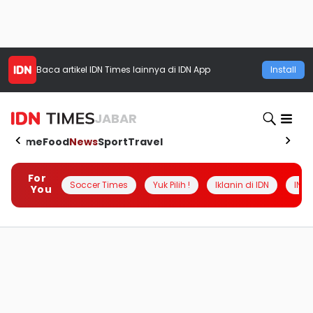
Baca artikel
IDN Times
lainnya di IDN App
Install
JABAR
Home
Food
News
Sport
Travel
For
Soccer Times
Yuk Pilih !
Iklanin di IDN
INSI
You