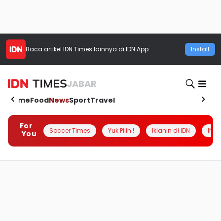
Baca artikel
IDN Times
lainnya di IDN App
Install
JABAR
Home
Food
News
Sport
Travel
For
Soccer Times
Yuk Pilih !
Iklanin di IDN
INSI
You