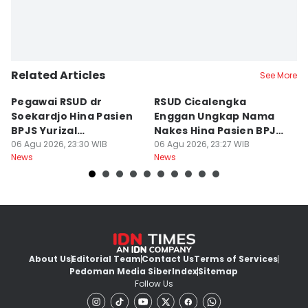
Related Articles
See More
Pegawai RSUD dr
RSUD Cicalengka
P
Soekardjo Hina Pasien
Enggan Ungkap Nama
M
BPJS Yurizal
Nakes Hina Pasien BPJS
D
Mengundurkan Diri
06 Agu 2026, 23:30 WIB
Yurizal
06 Agu 2026, 23:27 WIB
T
06
News
News
Ne
About Us
Editorial Team
Contact Us
Terms of Services
Pedoman Media Siber
Index
Sitemap
Follow Us