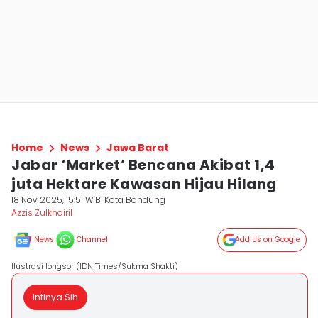
Home
News
Jawa Barat
Jabar ‘Market’ Bencana Akibat 1,4
juta Hektare Kawasan Hijau Hilang
18 Nov 2025, 15:51 WIB
Kota Bandung
Azzis Zulkhairil
News
Channel
Add Us on Google
Ilustrasi longsor (IDN Times/Sukma Shakti)
Intinya Sih