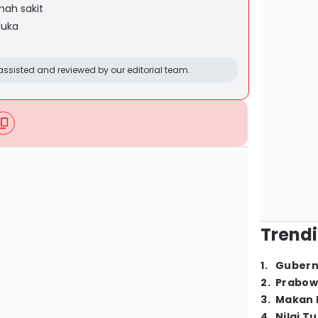
mah sakit
luka
ssisted and reviewed by our editorial team.
Trendi
1
.
Gubern
2
.
Prabow
3
.
Makan B
4
.
Nilai T