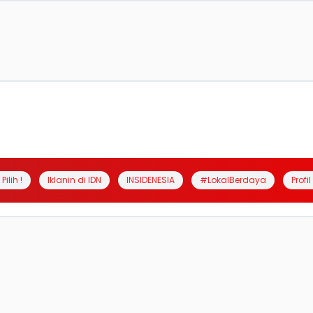
Pilih !
Iklanin di IDN
INSIDENESIA
#LokalBerdaya
Profi