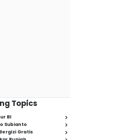
ng Topics
ur BI
o Subianto
ergizi Gratis
ukar Rupiah