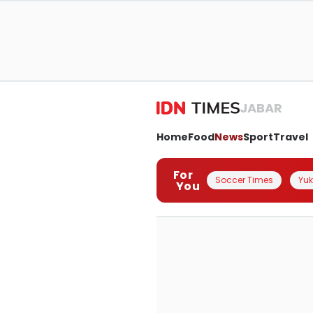
JABAR
Home
Food
News
Sport
Travel
For
Soccer Times
Yuk 
You