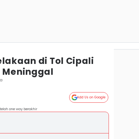
lakaan di Tol Cipali
g Meninggal
ta
Add Us on Google
setelah one way berakhir