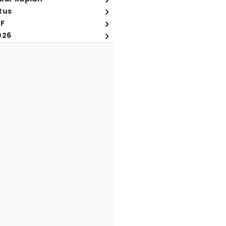
tus
FF
026