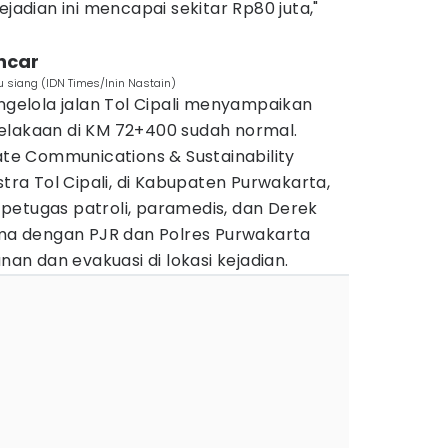
ejadian ini mencapai sekitar Rp80 juta,"
ancar
tu siang (IDN Times/Inin Nastain)
engelola jalan Tol Cipali menyampaikan
kecelakaan di KM 72+400 sudah normal.
rate Communications & Sustainability
a Tol Cipali, di Kabupaten Purwakarta,
petugas patroli, paramedis, dan Derek
sama dengan PJR dan Polres Purwakarta
n dan evakuasi di lokasi kejadian.