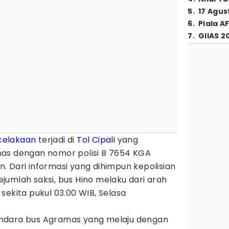
5
.
17 Agus
6
.
Piala A
7
.
GIIAS 2
celakaan
terjadi di
Tol
Cipali
yang
as dengan nomor polisi B 7654 KGA
 Dari informasi yang dihimpun kepolisian
umlah saksi, bus Hino melaku dari arah
sekita pukul 03.00 WIB, Selasa
ndara bus Agramas yang melaju dengan