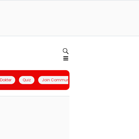
l Dokter
Quiz
Join Community