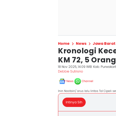
Home
News
Jawa Barat
Kronologi Kece
KM 72, 5 Oran
18 Nov 2025, 14:09 WIB
Kab. Purwakar
Debbie Sutrisno
News
Channel
Inin Nastain/ arus lalu lintas Tol Cipali 
Intinya Sih