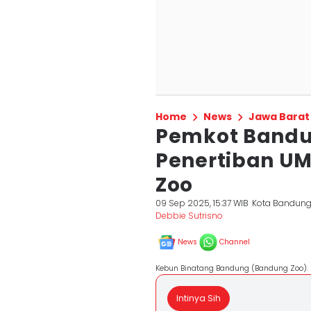
Home
News
Jawa Barat
Pemkot Bandu
Penertiban U
Zoo
09 Sep 2025, 15:37 WIB
Kota Bandun
Debbie Sutrisno
News
Channel
Kebun Binatang Bandung (Bandung Zoo). 
Intinya Sih