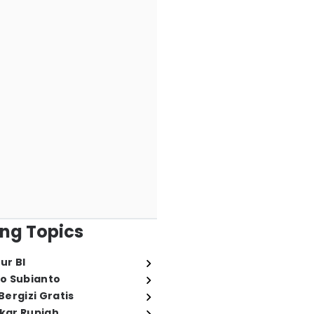
ng Topics
ur BI
o Subianto
ergizi Gratis
ukar Rupiah