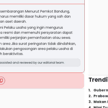
t sembarangan Menurut Pemkot Bandung,
arus memiliki dasar hukum yang sah dan
an aset daerah.
i Pelaku usaha yang ingin mengurus
a resmi dan memenuhi persyaratan dapat
miliki perjanjian pemanfaatan atau sewa.
area Jika surat peringatan tidak diindahkan,
akukan pengosongan area pelaku usaha di
 beraktivitas.
ssisted and reviewed by our editorial team.
Trendi
1
.
Gubern
2
.
Prabow
3
.
Makan B
4
.
Nilai T