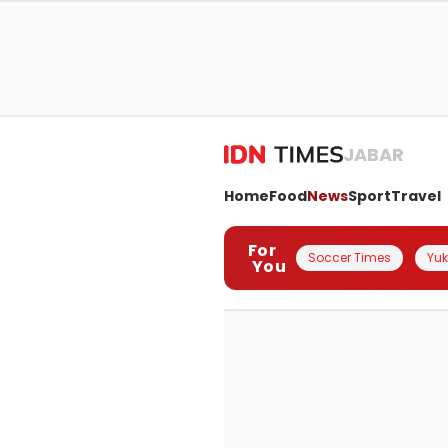
JABAR
Home
Food
News
Sport
Travel
For
Soccer Times
Yuk 
You