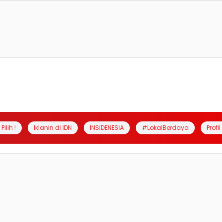
Pilih !
Iklanin di IDN
INSIDENESIA
#LokalBerdaya
Profi