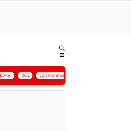
l Dokter
Quiz
Join Community