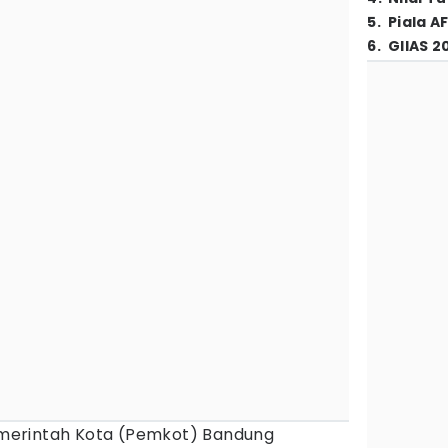
5
.
Piala A
6
.
GIIAS 2
merintah Kota (Pemkot) Bandung