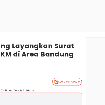
ng Layangkan Surat
MKM di Area Bandung
g
Add Us on Google
IDN Times/Debbie Sutrisno