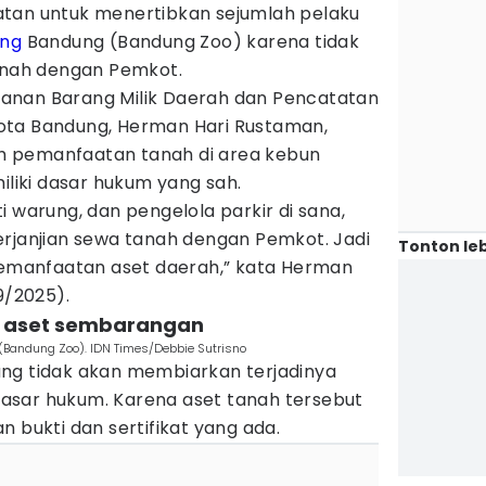
atan untuk menertibkan sejumlah pelaku
ang
Bandung (Bandung Zoo) karena tidak
tanah dengan Pemkot.
anan Barang Milik Daerah dan Pencatatan
ota Bandung, Herman Hari Rustaman,
 pemanfaatan tanah di area kebun
iliki dasar hukum yang sah.
i warung, dan pengelola parkir di sana,
erjanjian sewa tanah dengan Pemkot. Jadi
Tonton leb
 pemanfaatan aset daerah,” kata Herman
/9/2025).
n aset sembarangan
(Bandung Zoo). IDN Times/Debbie Sutrisno
ng tidak akan membiarkan terjadinya
asar hukum. Karena aset tanah tersebut
n bukti dan sertifikat yang ada.