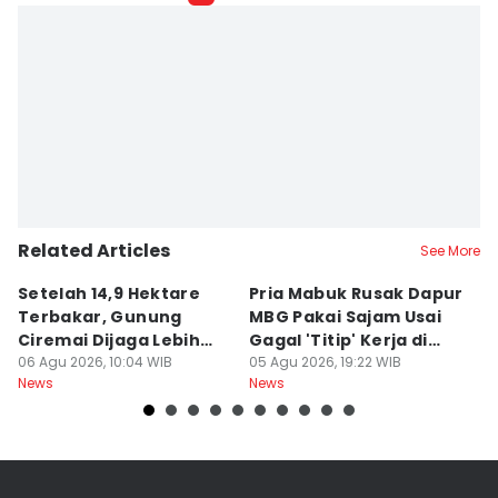
Related Articles
See More
Setelah 14,9 Hektare
Pria Mabuk Rusak Dapur
M
Terbakar, Gunung
MBG Pakai Sajam Usai
Di
Ciremai Dijaga Lebih
Gagal 'Titip' Kerja di
D
Ketat
06 Agu 2026, 10:04 WIB
Sukabumi
05 Agu 2026, 19:22 WIB
R
05
News
News
Ne