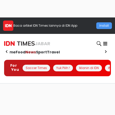
Baca artikel
IDN Times
lainnya di IDN App
Install
JABAR
Home
Food
News
Sport
Travel
For
Soccer Times
Yuk Pilih !
Iklanin di IDN
INSI
You