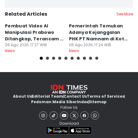
Related Articles
See More
Pembuat Video AI
Pemerintah Temukan
Wa
Manipulasi Prabowo
Adanya Kejanggalan
D
Ditangkap, Terancam 12
PHK PT Namnam di Kota
S
Tahun Bui
06 Agu 2026, 17:27 WIB
Cimahi
06 Agu 2026, 17:24 WIB
06
News
News
Ne
About Us
Editorial Team
Contact Us
Terms of Services
Pedoman Media Siber
Index
Sitemap
Follow Us
Download