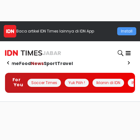
Baca artikel
IDN Times
lainnya di IDN App
Install
JABAR
Home
Food
News
Sport
Travel
For
Soccer Times
Yuk Pilih !
Iklanin di IDN
INSI
You