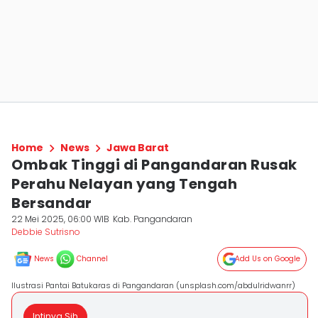
Home
News
Jawa Barat
Ombak Tinggi di Pangandaran Rusak
Perahu Nelayan yang Tengah
Bersandar
22 Mei 2025, 06:00 WIB
Kab. Pangandaran
Debbie Sutrisno
News
Channel
Add Us on Google
Ilustrasi Pantai Batukaras di Pangandaran (unsplash.com/abdulridwanrr)
Intinya Sih