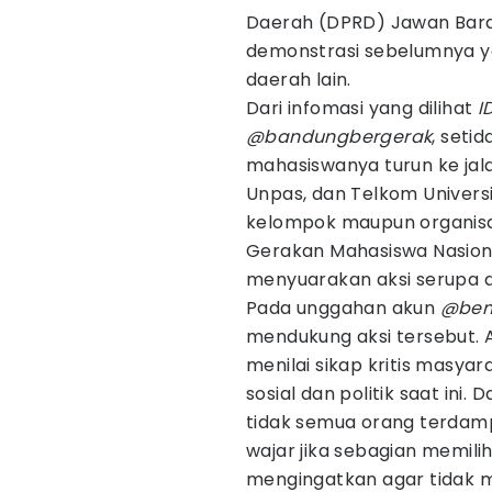
Daerah (DPRD) Jawan Barat.
demonstrasi sebelumnya ya
daerah lain.
Dari infomasi yang dilihat
I
@bandungbergerak
, seti
mahasiswanya turun ke jala
Unpas, dan Telkom Univers
kelompok maupun organisasi
Gerakan Mahasiswa Nasiona
menyuarakan aksi serupa d
Pada unggahan akun
@bem
mendukung aksi tersebut.
menilai sikap kritis masyar
sosial dan politik saat ini
tidak semua orang terdampa
wajar jika sebagian memili
mengingatkan agar tidak m