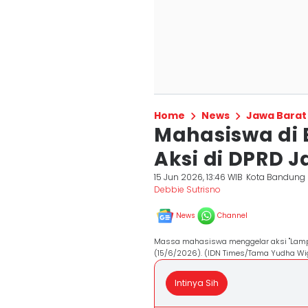
Home
News
Jawa Barat
Mahasiswa di 
Aksi di DPRD Ja
15 Jun 2026, 13:46 WIB
Kota Bandung
Debbie Sutrisno
News
Channel
Massa mahasiswa menggelar aksi "Lampu
(15/6/2026). (IDN Times/Tama Yudha Wi
Intinya Sih