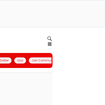
l Dokter
Quiz
Join Community