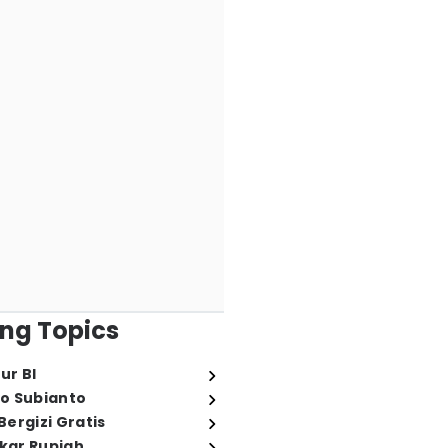
ng Topics
ur BI
o Subianto
ergizi Gratis
ukar Rupiah