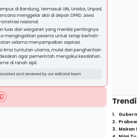
ampus di Bandung, termasuk UIN, Unisba, Unpad,
erencana menggelar aksi di depan DPRD Jawa
onstrasi nasional.
n luas dari warganet yang menilai pentingnya
erta mengingatkan peserta untuk tetap berhati-
atan selama menyampaikan aspirasi.
lima tuntutan utama, mulai dari penghentian
desakan agar pemerintah mengakui kesalahan
me di ranah sipil.
ssisted and reviewed by our editorial team.
Trendi
1
.
Gubern
2
.
Prabow
3
.
Makan B
4
.
Nilai T