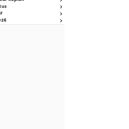
tus
FF
026