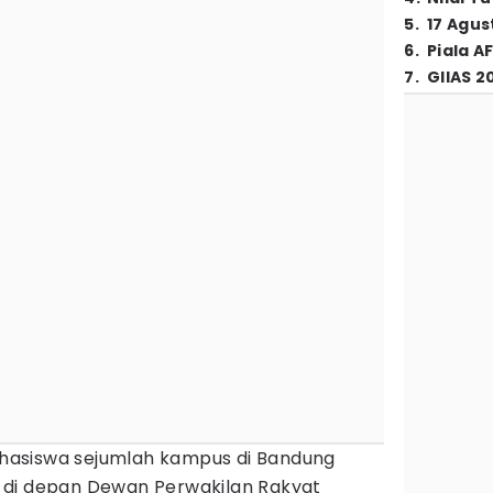
5
.
17 Agus
6
.
Piala A
7
.
GIIAS 2
hasiswa sejumlah kampus di Bandung
di depan Dewan Perwakilan Rakyat