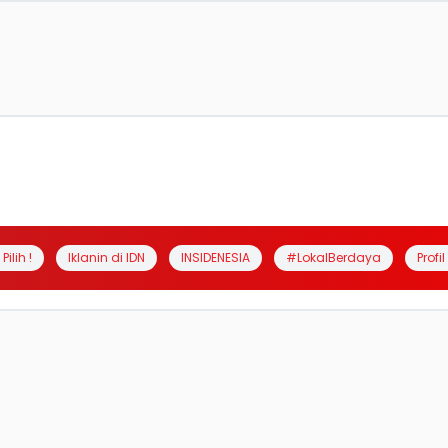
Pilih !
Iklanin di IDN
INSIDENESIA
#LokalBerdaya
Profi