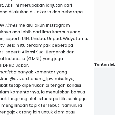
 Aksi ini merupakan lanjutan dari
ng dilakukan di Jakarta dan beberapa
DN Times
melalui akun Instragram
daknya ada lebih dari lima kampus yang
n, seperti UIN, Unisba, Unpad, Widyatama,
ity. Selain itu terdampak beberapa
 seperti Aliansi Suci Bergerak dan
l Indonesia (GMNI) yang juga
Tonton leb
i DPRD Jabar.
unisba
banyak komentar yang
 Akun @azizah.hanum_lpw misalnya,
akat tetap diperlukan di tengah kondisi
. Dalam komentarnya, ia menuliskan bahwa
k langsung oleh situasi politik, sehingga
h menghindari topik tersebut. Namun, ia
engajak orang lain untuk diam atau