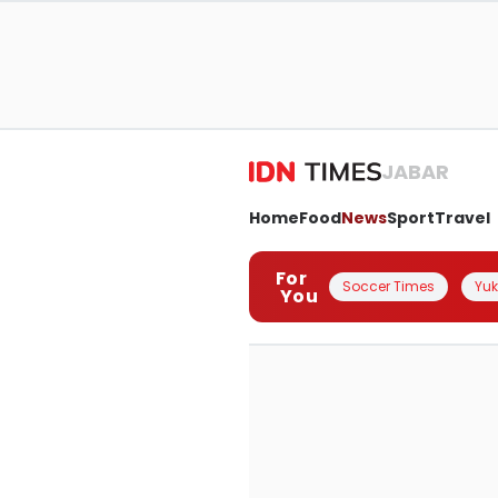
JABAR
Home
Food
News
Sport
Travel
For
Soccer Times
Yuk 
You