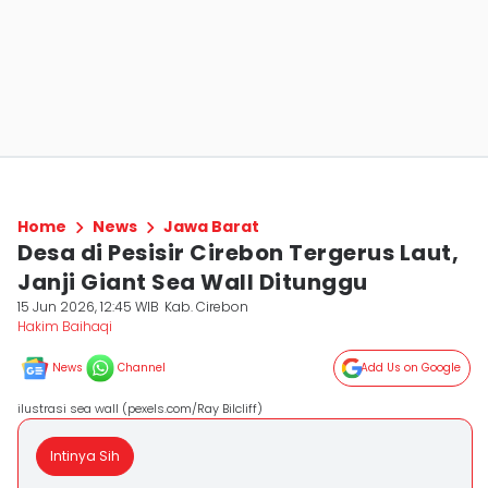
Home
News
Jawa Barat
Desa di Pesisir Cirebon Tergerus Laut,
Janji Giant Sea Wall Ditunggu
15 Jun 2026, 12:45 WIB
Kab. Cirebon
Hakim Baihaqi
News
Channel
Add Us on Google
ilustrasi sea wall (pexels.com/Ray Bilcliff)
Intinya Sih