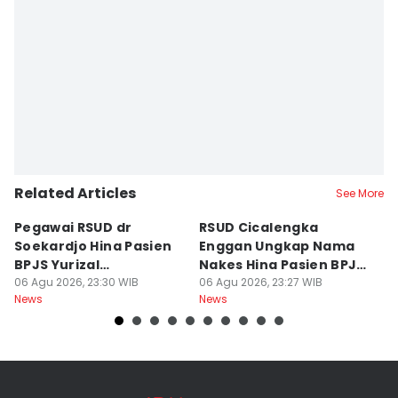
Related Articles
See More
Pegawai RSUD dr
RSUD Cicalengka
P
Soekardjo Hina Pasien
Enggan Ungkap Nama
M
BPJS Yurizal
Nakes Hina Pasien BPJS
D
Mengundurkan Diri
06 Agu 2026, 23:30 WIB
Yurizal
06 Agu 2026, 23:27 WIB
T
06
News
News
Ne