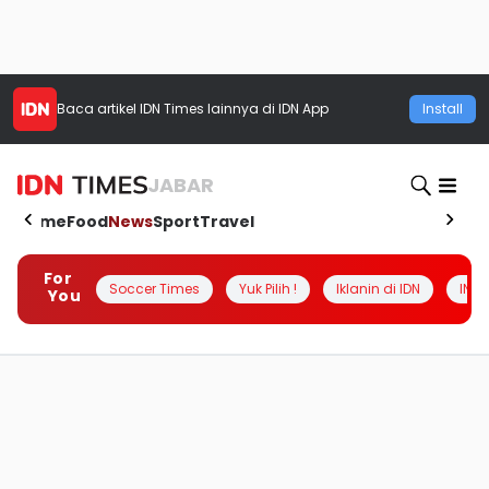
Baca artikel
IDN Times
lainnya di IDN App
Install
JABAR
Home
Food
News
Sport
Travel
For
Soccer Times
Yuk Pilih !
Iklanin di IDN
INSI
You