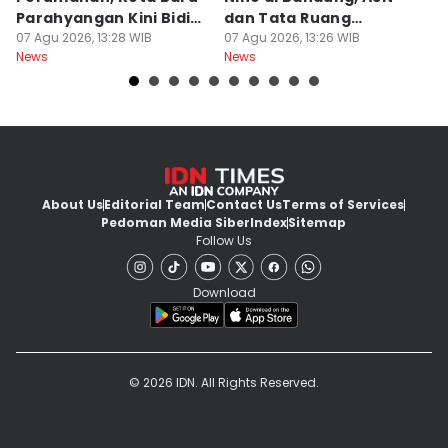
Parahyangan Kini Bidik
dan Tata Ruang
G
Wisatawan
07 Agu 2026, 13:28 WIB
Diperiksa
07 Agu 2026, 13:26 WIB
07
News
News
Ne
About Us
Editorial Team
Contact Us
Terms of Services
Pedoman Media Siber
Index
Sitemap
Follow Us
Download
© 2026 IDN. All Rights Reserved.