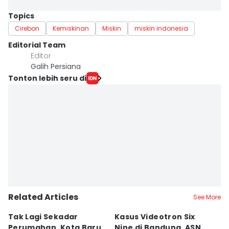
Topics
Cirebon
Kemiskinan
Miskin
miskin indonesia
Editorial Team
Editor
Galih Persiana
Tonton lebih seru di
Related Articles
See More
Tak Lagi Sekadar
Kasus Videotron Six
K
Perumahan, Kota Baru
Nine di Bandung, ASN
M