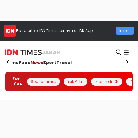
Baca artikel
IDN Times
lainnya di IDN App
Install
JABAR
Home
Food
News
Sport
Travel
For
Soccer Times
Yuk Pilih !
Iklanin di IDN
INSI
You