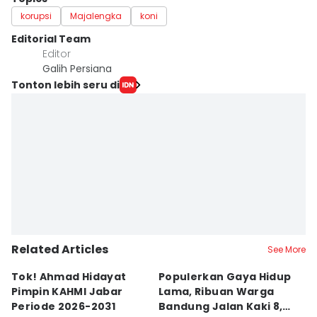
korupsi
Majalengka
koni
Editorial Team
Editor
Galih Persiana
Tonton lebih seru di
Related Articles
See More
Tok! Ahmad Hidayat
Populerkan Gaya Hidup
G
Pimpin KAHMI Jabar
Lama, Ribuan Warga
T
Periode 2026-2031
Bandung Jalan Kaki 8,8
M