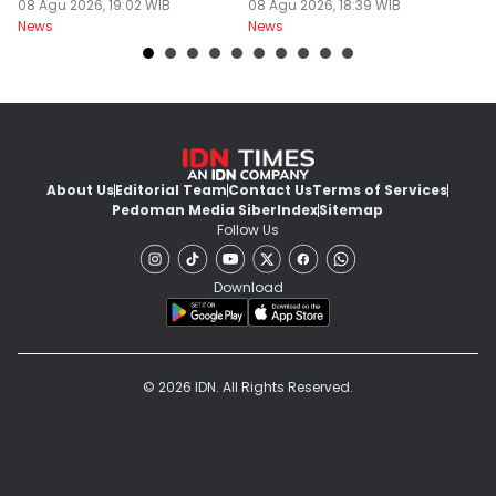
08 Agu 2026, 19:02 WIB
Km
08 Agu 2026, 18:39 WIB
C
08
News
News
Ne
About Us
Editorial Team
Contact Us
Terms of Services
Pedoman Media Siber
Index
Sitemap
Follow Us
Download
© 2026 IDN. All Rights Reserved.