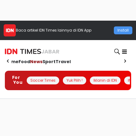
Baca artikel
IDN Times
lainnya di IDN App
Install
JABAR
Home
Food
News
Sport
Travel
For
Soccer Times
Yuk Pilih !
Iklanin di IDN
INSI
You