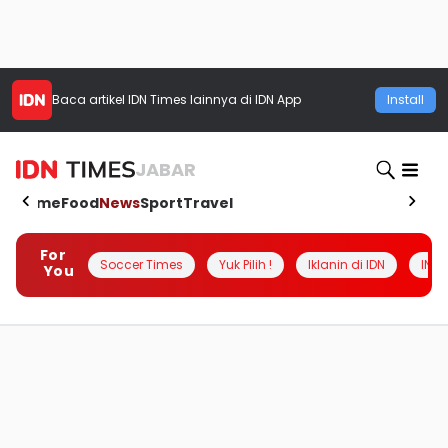
Baca artikel
IDN Times
lainnya di IDN App
Install
JABAR
Home
Food
News
Sport
Travel
For
Soccer Times
Yuk Pilih !
Iklanin di IDN
INSI
You