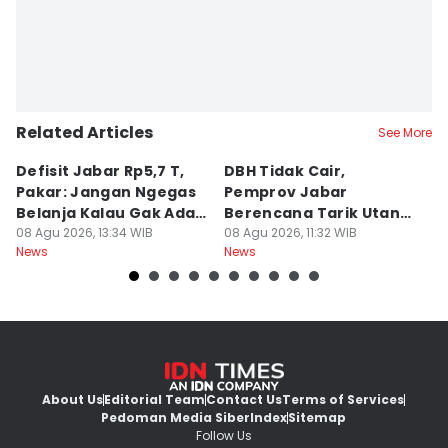
Related Articles
See More
Defisit Jabar Rp5,7 T,
DBH Tidak Cair,
L
Pakar: Jangan Ngegas
Pemprov Jabar
A
Belanja Kalau Gak Ada
Berencana Tarik Utang
S
Duit
08 Agu 2026, 13:34 WIB
Rp3,4 Triliun
08 Agu 2026, 11:32 WIB
P
08
News
News
Ne
H
About Us
Editorial Team
Contact Us
Terms of Services
Pedoman Media Siber
Index
Sitemap
Follow Us